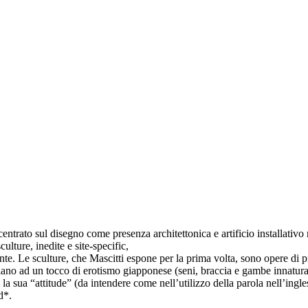
entrato sul disegno come presenza architettonica e artificio installativo 
ulture, inedite e site-specific,
ante. Le sculture, che Mascitti espone per la prima volta, sono opere di 
colano ad un tocco di erotismo giapponese (seni, braccia e gambe innatura
a la sua “attitude” (da intendere come nell’utilizzo della parola nell’in
d*.