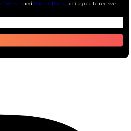
of Service
and
Privacy Policy
, and agree to receive