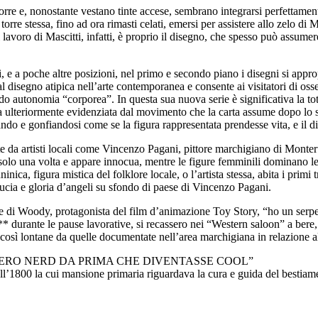
orre e, nonostante vestano tinte accese, sembrano integrarsi perfettamente
torre stessa, fino ad ora rimasti celati, emersi per assistere allo zelo di
l lavoro di Mascitti, infatti, è proprio il disegno, che spesso può assumer
reti, e a poche altre posizioni, nel primo e secondo piano i disegni si a
al disegno atipica nell’arte contemporanea e consente ai visitatori di os
ndo autonomia “corporea”. In questa sua nuova serie è significativa la tot
ica ulteriormente evidenziata dal movimento che la carta assume dopo lo 
ndo e gonfiandosi come se la figura rappresentata prendesse vita, e il d
nte da artisti locali come Vincenzo Pagani, pittore marchigiano di Monter
solo una volta e appare innocua, mentre le figure femminili dominano l
nica, figura mistica del folklore locale, o l’artista stessa, abita i primi
Lucia e gloria d’angeli su sfondo di paese di Vincenzo Pagani.
ne di Woody, protagonista del film d’animazione Toy Story, “ho un serpente
oy** durante le pause lavorative, si recassero nei “Western saloon” a bere
 così lontane da quelle documentate nell’area marchigiana in relazione all
 su scritto “ERO NERD DA PRIMA CHE DIVENTASSE COOL”
ll’1800 la cui mansione primaria riguardava la cura e guida del bestiame 