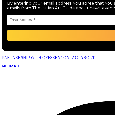
By entering your email address, you agree that you a
emails from The Italian Art Guide about news, events
PARTNERSHIP WITH OFFSEEN
CONTACT
ABOUT
MEDIA KIT