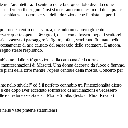
 nell’architettura. Il sentiero delle fate-giocattolo diventa come
 Mascitti verso il disegno. Così si mostrano come testimoni della pratica
e sembianze austere per via dell’adorazione che l’artista ha per il
ppropriano del centro della stanza, creando un capovolgimento
servare queste opere a 360 gradi, quasi come fossero oggetti scultorei.
ale assenza di paesaggio; le figure, infatti, sembrano fluttuare nello
spostamento di aria causato dal passaggio dello spettatore. E ancora,
isegno stesse respirando.
ubbiano, dalle raffigurazioni sulla campana della torre e
e rappresentazioni di Mascitti. Una donna decorata da fuoco e fiamme,
 tre piani della torre mentre l’opera centrale della mostra, Concerto per
 nello stivale!” ed è il perfetto connubio tra l’intenzionalità dietro
, e che dopo aver ecceduto soffrissero di allucinazioni e vedessero
e e creature avvistate sul Monte Sibilla. (testo di Miral Rivalta)
nelle vaste praterie statunitensi