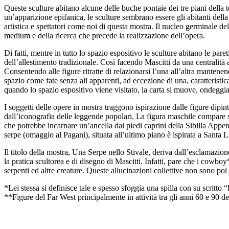
Queste sculture abitano alcune delle buche pontaie dei tre piani della t
un’apparizione epifanica, le sculture sembrano essere gli abitanti della 
artistica e spettatori come noi di questa mostra. Il nucleo germinale de
medium e della ricerca che precede la realizzazione dell’opera.
Di fatti, mentre in tutto lo spazio espositivo le sculture abitano le pa
dell’allestimento tradizionale. Così facendo Mascitti da una centralità 
Consentendo alle figure ritratte di relazionarsi l’una all’altra mantene
spazio come fate senza ali apparenti, ad eccezione di una, caratterist
quando lo spazio espositivo viene visitato, la carta si muove, ondeggia
I soggetti delle opere in mostra traggono ispirazione dalle figure dipi
dall’iconografia delle leggende popolari. La figura maschile compare 
che potrebbe incarnare un’ancella dai piedi caprini della Sibilla Appenni
serpe (omaggio al Pagani), situata all’ultimo piano è ispirata a Santa 
Il titolo della mostra, Una Serpe nello Stivale, deriva dall’esclamazio
la pratica scultorea e di disegno di Mascitti. Infatti, pare che i cowb
serpenti ed altre creature. Queste allucinazioni collettive non sono poi
*Lei stessa si definisce tale e spesso sfoggia una spilla con
**Figure del Far West principalmente in attività tra gli anni 60 e 90 de