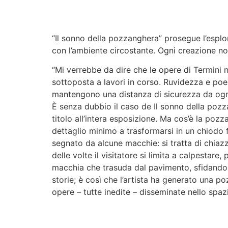
“Il sonno della pozzanghera” prosegue l’esplor
con l’ambiente circostante. Ogni creazione non
“Mi verrebbe da dire che le opere di Termini 
sottoposta a lavori in corso. Ruvidezza e poes
mantengono una distanza di sicurezza da ogni f
È senza dubbio il caso de Il sonno della pozza
titolo all’intera esposizione. Ma cos’è la pozza
dettaglio minimo a trasformarsi in un chiodo f
segnato da alcune macchie: si tratta di chiazze
delle volte il visitatore si limita a calpestare
macchia che trasuda dal pavimento, sfidando i
storie; è così che l’artista ha generato una 
opere – tutte inedite – disseminate nello spaz