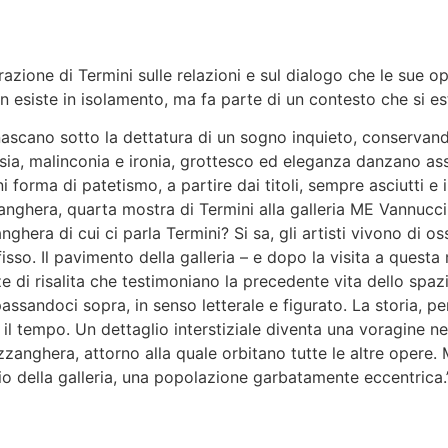
azione di Termini sulle relazioni e sul dialogo che le sue o
 esiste in isolamento, ma fa parte di un contesto che si est
nascano sotto la dettatura di un sogno inquieto, conservand
ia, malinconia e ironia, grottesco ed eleganza danzano assi
orma di patetismo, a partire dai titoli, sempre asciutti e in
nghera, quarta mostra di Termini alla galleria ME Vannucci d
nghera di cui ci parla Termini? Si sa, gli artisti vivono di os
isso. Il pavimento della galleria – e dopo la visita a questa
 di risalita che testimoniano la precedente vita dello spazio
, passandoci sopra, in senso letterale e figurato. La storia, p
l tempo. Un dettaglio interstiziale diventa una voragine ne
pozzanghera, attorno alla quale orbitano tutte le altre oper
io della galleria, una popolazione garbatamente eccentrica.”