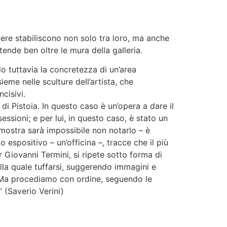
pere stabiliscono non solo tra loro, ma anche
ende ben oltre le mura della galleria.
o tuttavia la concretezza di un’area
eme nelle sculture dell’artista, che
cisivi.
i Pistoia. In questo caso è un’opera a dare il
sessioni; e per lui, in questo caso, è stato un
 mostra sarà impossibile non notarlo – è
 espositivo – un’officina –, tracce che il più
er Giovanni Termini, si ripete sotto forma di
lla quale tuffarsi, suggerendo immagini e
e. Ma procediamo con ordine, seguendo le
 (Saverio Verini)