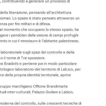
na, contribuendo a generare un processo di
della liberazione, pensando all’architettura
 Weizman. Lo spazio è stato pensato attraverso un
a per fini militari e di difesa.
, dal momento che occupano lo stesso spazio, ha
ggere i pendolari dalla visione di campi profughi
nto in cui il minotauro è l’abitante palestinese,
laboratoriale sugli spazi del controllo e della
to il nome di Tra-sposizioni.
osi Braidotti e pertiene poi in modo particolare
ologico-laboratorio-del territorio di Lab.ico, per
i della propria identità territoriale, aprirsi
l gruppo marchigiano Officine Brandimarte
di inter-culturali; Palazzo Giuliani a Labico,
 moderna del controllo, sulle crescenti tecniche di