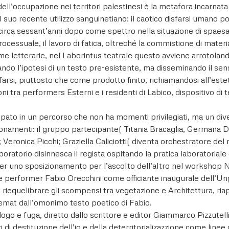
 dell’occupazione nei territori palestinesi è la metafora incarnata
l suo recente utilizzo sanguinetiano: il caotico disfarsi umano
 circa sessant’anni dopo come spettro nella situazione di spaes
ocessuale, il lavoro di fatica, oltreché la commistione di mater
 letterarie, nel Laborintus teatrale questo avviene arrotolando 
ndo l’ipotesi di un testo pre-esistente, ma disseminando il sens
arsi, piuttosto che come prodotto finito, richiamandosi all’estet
ni tra performers Esterni e i residenti di Labico, dispositivo d
ppato in un percorso che non ha momenti privilegiati, ma un diven
zionamenti: il gruppo partecipante( Titania Bracaglia, Germana D
Veronica Picchi; Graziella Caliciotti( diventa orchestratore del 
aboratorio disinnesca il regista ospitando la pratica laboratorial
go per uno sposizionamento per l’ascolto dell’altro nel workshop N
ta e performer Fabio Orecchini come officiante inaugurale dell
 riequelibrare gli scompensi tra vegetazione e Architettura, ria
 Nemat dall’omonimo testo poetico di Fabio.
ogo e fuga, diretto dallo scrittore e editor Giammarco Pizzutell
 di destituzione dell’io e della deterritorializazzione come line