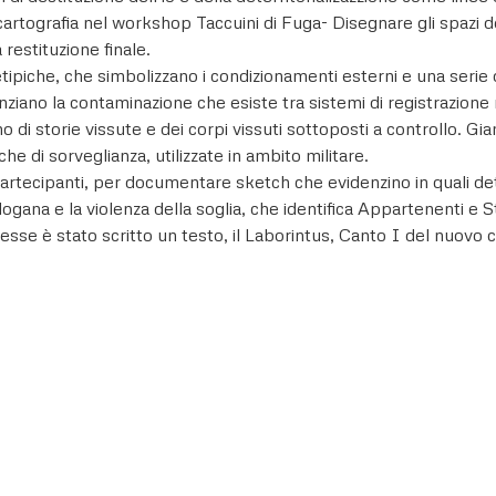
 cartografia nel workshop Taccuini di Fuga- Disegnare gli spazi d
restituzione finale.
iche, che simbolizzano i condizionamenti esterni e una serie 
ziano la contaminazione che esiste tra sistemi di registrazione r
o di storie vissute e dei corpi vissuti sottoposti a controllo. Gi
he di sorveglianza, utilizzate in ambito militare.
tecipanti, per documentare sketch che evidenzino in quali dett
gana e la violenza della soglia, che identifica Appartenenti e Str
esse è stato scritto un testo, il Laborintus, Canto I del nuovo c