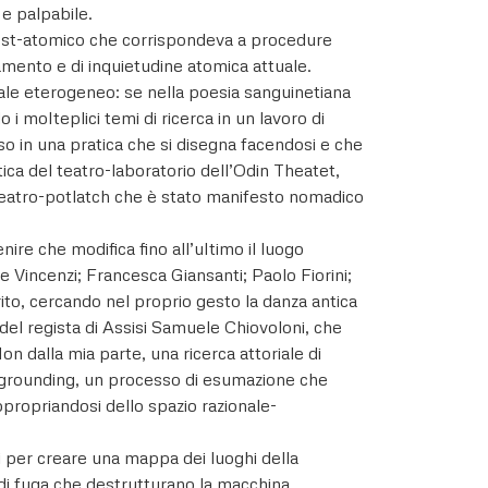
 e palpabile.
 post-atomico che corrispondeva a procedure
amento e di inquietudine atomica attuale.
iale eterogeneo: se nella poesia sanguinetiana
i molteplici temi di ricerca in un lavoro di
o in una pratica che si disegna facendosi e che
ica del teatro-laboratorio dell’Odin Theatet,
i teatro-potlatch che è stato manifesto nomadico
ire che modifica fino all’ultimo il luogo
e Vincenzi; Francesca Giansanti; Paolo Fiorini;
rito, cercando nel proprio gesto la danza antica
e del regista di Assisi Samuele Chiovoloni, che
on dalla mia parte, una ricerca attoriale di
’Ungrounding, un processo di esumazione che
ppropriandosi dello spazio razionale-
i per creare una mappa dei luoghi della
e di fuga che destrutturano la macchina.