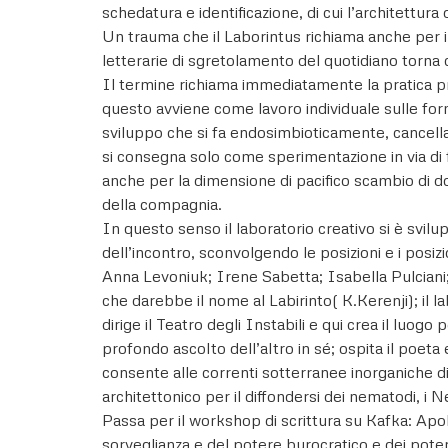
schedatura e identificazione, di cui l’architettura
Un trauma che il Laborintus richiama anche per i
letterarie di sgretolamento del quotidiano torna
Il termine richiama immediatamente la pratica pr
questo avviene come lavoro individuale sulle forme
sviluppo che si fa endosimbioticamente, cancella
si consegna solo come sperimentazione in via di f
anche per la dimensione di pacifico scambio di do
della compagnia.
In questo senso il laboratorio creativo si è svilu
dell’incontro, sconvolgendo le posizioni e i posi
Anna Levoniuk; Irene Sabetta; Isabella Pulciani; 
che darebbe il nome al Labirinto( K.Kerenji); il l
dirige il Teatro degli Instabili e qui crea il luo
profondo ascolto dell’altro in sé; ospita il poe
consente alle correnti sotterranee inorganiche di
architettonico per il diffondersi dei nematodi, i
Passa per il workshop di scrittura su Kafka: Apol
sorveglianza e del potere burocratico e dei poteri