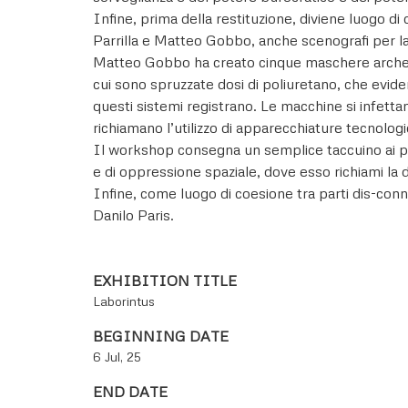
Infine, prima della restituzione, diviene luogo di
Parrilla e Matteo Gobbo, anche scenografi per la 
Matteo Gobbo ha creato cinque maschere archetip
cui sono spruzzate dosi di poliuretano, che eviden
questi sistemi registrano. Le macchine si infettan
richiamano l’utilizzo di apparecchiature tecnologic
Il workshop consegna un semplice taccuino ai par
e di oppressione spaziale, dove esso richiami la do
Infine, come luogo di coesione tra parti dis-conn
Danilo Paris.
EXHIBITION TITLE
Laborintus
BEGINNING DATE
6 Jul, 25
END DATE