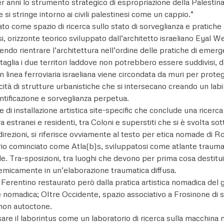
per anni lo strumento strategico di espropriazione della Palesti
 si stringe intorno ai civili palestinesi come un cappio.”
to come spazio di ricerca sullo stato di sorveglianza e pratiche 
esi, orizzonte teorico sviluppato dall’architetto israeliano Eyal
o rientrare l’architettura nell’ordine delle pratiche di emergenz
e taglia i due territori laddove non potrebbero essere suddivisi
un linea ferroviaria israeliana viene circondata da muri per prote
ità di strutture urbanistiche che si intersecano creando un labiri
ntificazione e sorveglianza perpetua.
di installazione artistica site-specific che conclude una ricerca 
 estranei e residenti, tra Coloni e superstiti che si è svolta sot
 direzioni, si riferisce ovviamente al testo per etica nomade di R
torio cominciato come Atla(b)s, sviluppatosi come atlante traumat
ale. Tra-sposizioni, tra luoghi che devono per prima cosa destituirs
istemicamente in un’elaborazione traumatica diffusa.
a Ferentino restaurato però dalla pratica artistica nomadica de
e nomadica; Oltre Occidente, spazio associativo a Frosinone di stu
o non autoctone.
nsare il laborintus come un laboratorio di ricerca sulla macchina