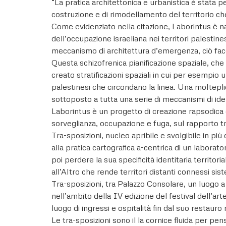
“La pratica architettonica e urbanistica è stata 
costruzione e di rimodellamento del territorio che
Come evidenziato nella citazione, Laborintus è na
dell’occupazione israeliana nei territori palestin
meccanismo di architettura d’emergenza, ciò facend
Questa schizofrenica pianificazione spaziale, ch
creato stratificazioni spaziali in cui per esempio 
palestinesi che circondano la linea. Una molteplic
sottoposto a tutta una serie di meccanismi di ide
Laborintus è un progetto di creazione rapsodica e 
sorveglianza, occupazione e fuga, sul rapporto tra
Tra-sposizioni, nucleo apribile e svolgibile in più
alla pratica cartografica a-centrica di un labora
poi perdere la sua specificità identitaria territori
all’Altro che rende territori distanti connessi s
Tra-sposizioni, tra Palazzo Consolare, un luogo 
nell’ambito della IV edizione del festival dell’art
luogo di ingressi e ospitalità fin dal suo restaur
Le tra-sposizioni sono il la cornice fluida per pe