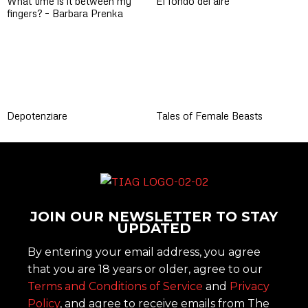
What time is it between my
El fondo del aire
fingers? – Barbara Prenka
Depotenziare
Tales of Female Beasts
JOIN OUR NEWSLETTER TO STAY
UPDATED
By entering your email address, you agree
that you are 18 years or older, agree to our
Terms and Conditions of Service
and
Privacy
Policy
, and agree to receive emails from The