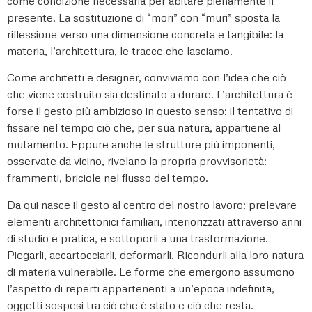
come condizione necessaria per abitare pienamente il
presente. La sostituzione di “mori” con “muri” sposta la
riflessione verso una dimensione concreta e tangibile: la
materia, l’architettura, le tracce che lasciamo.
Come architetti e designer, conviviamo con l’idea che ciò
che viene costruito sia destinato a durare. L’architettura è
forse il gesto più ambizioso in questo senso: il tentativo di
fissare nel tempo ciò che, per sua natura, appartiene al
mutamento. Eppure anche le strutture più imponenti,
osservate da vicino, rivelano la propria provvisorietà:
frammenti, briciole nel flusso del tempo.
Da qui nasce il gesto al centro del nostro lavoro: prelevare
elementi architettonici familiari, interiorizzati attraverso anni
di studio e pratica, e sottoporli a una trasformazione.
Piegarli, accartocciarli, deformarli. Ricondurli alla loro natura
di materia vulnerabile. Le forme che emergono assumono
l’aspetto di reperti appartenenti a un’epoca indefinita,
oggetti sospesi tra ciò che è stato e ciò che resta.