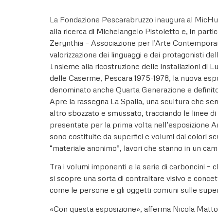
La Fondazione Pescarabruzzo inaugura al MicHub 
alla ricerca di Michelangelo Pistoletto e, in parti
Zerynthia – Associazione per l’Arte Contemporan
valorizzazione dei linguaggi e dei protagonisti d
Insieme alla ricostruzione delle installazioni di
delle Caserme, Pescara 1975-1978, la nuova espos
denominato anche Quarta Generazione e definito 
Apre la rassegna La Spalla, una scultura che se
altro sbozzato e smussato, tracciando le linee di
presentate per la prima volta nell’esposizione Ar
sono costituite da superfici e volumi dai colori sc
“materiale anonimo”, lavori che stanno in un camp
Tra i volumi imponenti e la serie di carboncini – 
si scopre una sorta di contraltare visivo e conce
come le persone e gli oggetti comuni sulle superf
«Con questa esposizione», afferma Nicola Mattos