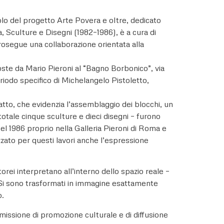
lo del progetto Arte Povera e oltre, dedicato
ra, Sculture e Disegni (1982–1986), è a cura di
osegue una collaborazione orientata alla
poste da Mario Pieroni al “Bagno Borbonico”, via
iodo specifico di Michelangelo Pistoletto,
to, che evidenzia l’assemblaggio dei blocchi, un
totale cinque sculture e dieci disegni – furono
el 1986 proprio nella Galleria Pieroni di Roma e
lizzato per questi lavori anche l’espressione
orei interpretano all’interno dello spazio reale –
a. Si sono trasformati in immagine esattamente
o.
issione di promozione culturale e di diffusione