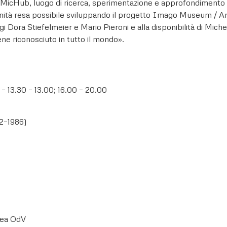
icHub, luogo di ricerca, sperimentazione e approfondimento dedic
rtunità resa possibile sviluppando il progetto Imago Museum / A
gi Dora Stiefelmeier e Mario Pieroni e alla disponibilità di Mich
ene riconosciuto in tutto il mondo».
 – 13.30 – 13.00; 16.00 – 20.00
82–1986)
nea OdV