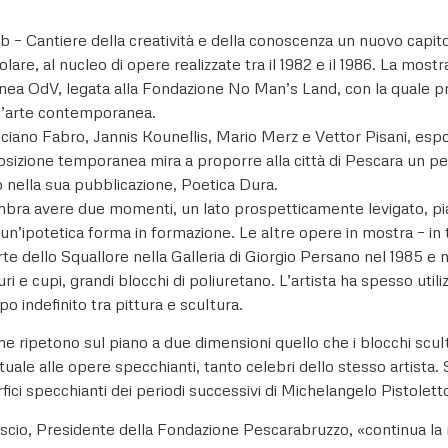
– Cantiere della creatività e della conoscenza un nuovo capito
colare, al nucleo di opere realizzate tra il 1982 e il 1986. La most
ea OdV, legata alla Fondazione No Man’s Land, con la quale pr
ell’arte contemporanea.
 Luciano Fabro, Jannis Kounellis, Mario Merz e Vettor Pisani, es
izione temporanea mira a proporre alla città di Pescara un per
nella sua pubblicazione, Poetica Dura.
mbra avere due momenti, un lato prospetticamente levigato, piat
 un’ipotetica forma in formazione. Le altre opere in mostra – in 
te dello Squallore nella Galleria di Giorgio Persano nel 1985 e n
uri e cupi, grandi blocchi di poliuretano. L’artista ha spesso uti
o indefinito tra pittura e scultura.
che ripetono sul piano a due dimensioni quello che i blocchi scult
ttuale alle opere specchianti, tanto celebri dello stesso artist
ici specchianti dei periodi successivi di Michelangelo Pistolett
cio, Presidente della Fondazione Pescarabruzzo, «continua la m