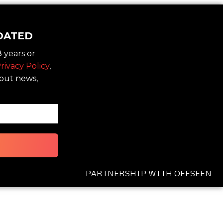
DATED
 years or
rivacy Policy
,
bout news,
PARTNERSHIP WITH OFFSEEN