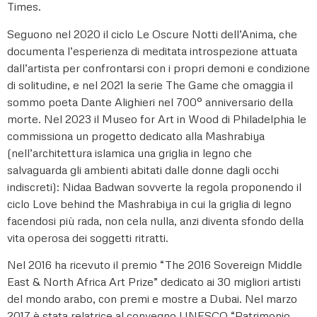
Times.
Seguono nel 2020 il ciclo Le Oscure Notti dell’Anima, che
documenta l’esperienza di meditata introspezione attuata
dall’artista per confrontarsi con i propri demoni e condizione
di solitudine, e nel 2021 la serie The Game che omaggia il
sommo poeta Dante Alighieri nel 700° anniversario della
morte. Nel 2023 il Museo for Art in Wood di Philadelphia le
commissiona un progetto dedicato alla Mashrabiya
(nell’architettura islamica una griglia in legno che
salvaguarda gli ambienti abitati dalle donne dagli occhi
indiscreti): Nidaa Badwan sovverte la regola proponendo il
ciclo Love behind the Mashrabiya in cui la griglia di legno
facendosi più rada, non cela nulla, anzi diventa sfondo della
vita operosa dei soggetti ritratti.
Nel 2016 ha ricevuto il premio “The 2016 Sovereign Middle
East & North Africa Art Prize” dedicato ai 30 migliori artisti
del mondo arabo, con premi e mostre a Dubai. Nel marzo
2017 è stata relatrice al convegno UNESCO “Patrimonio