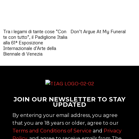
Tra i legami di tante cose “Con
Don’t Argue At My Funeral
te con tutto”, il Padiglione Italia
alla 61ª Esposizione
Internazionale d’Arte della
Biennale di Venezia
JOIN OUR NEWSLETTER TO STAY
UPDATED
By entering your email address, you agree
that you are 18 years or older, agree to our
Terms and Conditions of Service
and
Privacy
Policy
, and agree to receive emails from The