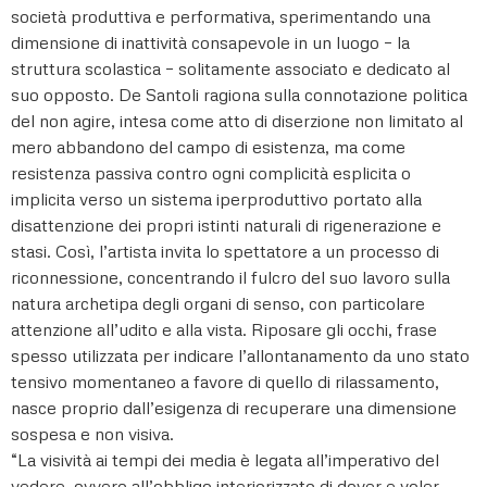
società produttiva e performativa, sperimentando una
dimensione di inattività consapevole in un luogo – la
struttura scolastica – solitamente associato e dedicato al
suo opposto. De Santoli ragiona sulla connotazione politica
del non agire, intesa come atto di diserzione non limitato al
mero abbandono del campo di esistenza, ma come
resistenza passiva contro ogni complicità esplicita o
implicita verso un sistema iperproduttivo portato alla
disattenzione dei propri istinti naturali di rigenerazione e
stasi. Così, l’artista invita lo spettatore a un processo di
riconnessione, concentrando il fulcro del suo lavoro sulla
natura archetipa degli organi di senso, con particolare
attenzione all’udito e alla vista. Riposare gli occhi, frase
spesso utilizzata per indicare l’allontanamento da uno stato
tensivo momentaneo a favore di quello di rilassamento,
nasce proprio dall’esigenza di recuperare una dimensione
sospesa e non visiva.
“La visività ai tempi dei media è legata all’imperativo del
vedere, ovvero all’obbligo interiorizzato di dover e voler