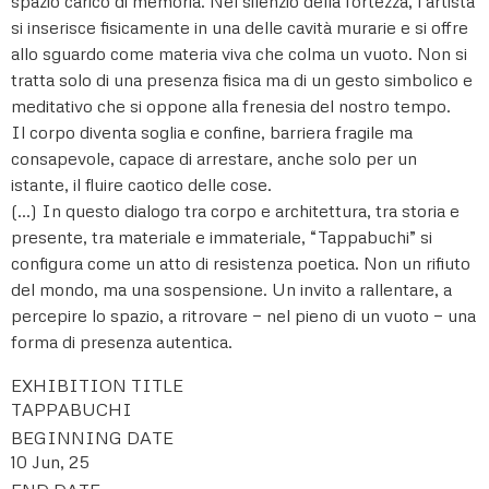
spazio carico di memoria. Nel silenzio della fortezza, l’artista
si inserisce fisicamente in una delle cavità murarie e si offre
allo sguardo come materia viva che colma un vuoto. Non si
tratta solo di una presenza fisica ma di un gesto simbolico e
meditativo che si oppone alla frenesia del nostro tempo.
Il corpo diventa soglia e confine, barriera fragile ma
consapevole, capace di arrestare, anche solo per un
istante, il fluire caotico delle cose.
(…) In questo dialogo tra corpo e architettura, tra storia e
presente, tra materiale e immateriale, “Tappabuchi” si
configura come un atto di resistenza poetica. Non un rifiuto
del mondo, ma una sospensione. Un invito a rallentare, a
percepire lo spazio, a ritrovare — nel pieno di un vuoto — una
forma di presenza autentica.
EXHIBITION TITLE
TAPPABUCHI
BEGINNING DATE
10 Jun, 25