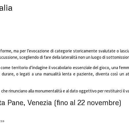
alia
forme, ma per l’evocazione di categorie storicamente svalutate o lascia
cussione, scegliendo di fare della lateralità non un luogo di sottomissione
me territorio d’indagine il vocabolario essenziale del gioco, una femminili
n durare, o legati a una manualità lenta e paziente, diventa così un a
he rinunciano alla monumentalità e al dato oggettivo per restituirci il val
ta Pane, Venezia (fino al 22 novembre)
izza