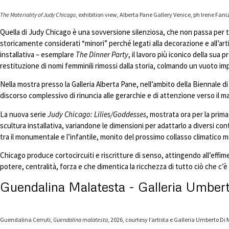
The Materiality of Judy Chicago
, exhibition view, Alberta Pane Gallery Venice, ph Irene Fan
Quella di Judy Chicago è una sovversione silenziosa, che non passa per to
storicamente considerati “minori” perché legati alla decorazione e all’art
installativa – esemplare
The Dinner Party
, il lavoro più iconico della su
restituzione di nomi femminili rimossi dalla storia, colmando un vuoto i
Nella mostra presso la Galleria Alberta Pane, nell’ambito della Biennale
discorso complessivo di rinuncia alle gerarchie e di attenzione verso il m
La nuova serie
Judy Chicago: Lilies/Goddesses
, mostrata ora per la prima
scultura installativa, variandone le dimensioni per adattarlo a diversi con
tra il monumentale e l’infantile, monito del prossimo collasso climatico m
Chicago produce cortocircuiti e riscritture di senso, attingendo all’effime
potere, centralità, forza e che dimentica la ricchezza di tutto ciò che c’è a
Guendalina Malatesta - Galleria Umberto 
Guendalina Cerruti,
Guendalina malatesta
, 2026, courtesy l’artista e Galleria Umberto Di 