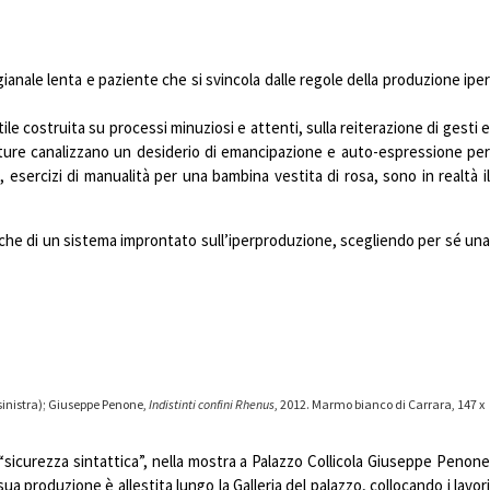
igianale lenta e paziente che si svincola dalle regole della produzione iper
ile costruita su processi minuziosi e attenti, sulla reiterazione di gesti e
tture canalizzano un desiderio di emancipazione e auto-espressione pe
sercizi di manualità per una bambina vestita di rosa, sono in realtà il
ogiche di un sistema improntato sull’iperproduzione, scegliendo per sé una
(sinistra); Giuseppe Penone,
Indistinti confini Rhenus
, 2012. Marmo bianco di Carrara, 147 x
“sicurezza sintattica”, nella mostra a Palazzo Collicola Giuseppe Penone
a produzione è allestita lungo la Galleria del palazzo, collocando i lavori