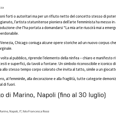
izza
ni forti o autoritari ma per un rifiuto netto del concetto stesso di pote
igianato, l’artista statunitense pioniera dell’arte femminista ha messo in
a produzione che l’ha portata a domandarsi
“
La mia arte riuscirà mai a emerg
mperdonabile.
 di Venezia, Chicago coniuga alcune opere storiche ad un nuovo corpus che
arginale.
 volta al pubblico, riprende l’elemento della ninfea – chiaro e manifesto rif
testi e superfici, da tavoli a fontane. Un simbolo riconoscibile e iconico 
a allo stesso tempo corpo colorato che invita al tatto, simile a un giocatt
ro, al femminile, alla decorazione e alla fragilità, tutte categorie demoni
l di fuori.
di Marino, Napoli (fino al 30 luglio)
Marino, Napoli, IT, foto Francesca Rossi