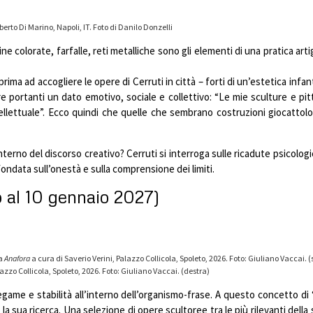
erto Di Marino, Napoli, IT. Foto di Danilo Donzelli
ine colorate, farfalle, reti metalliche sono gli elementi di una pratica art
ima ad accogliere le opere di Cerruti in città – forti di un’estetica infant
re portanti un dato emotivo, sociale e collettivo: “
Le mie sculture e pi
ettuale”. Ecco quindi che quelle che sembrano costruzioni giocattolo, e
interno del discorso creativo? Cerruti si interroga sulle ricadute psicol
 fondata sull’onestà e sulla comprensione dei limiti.
o al 10 gennaio 2027)
ra
Anafora
a cura di Saverio Verini, Palazzo Collicola, Spoleto, 2026. Foto: Giuliano Vaccai. 
lazzo Collicola, Spoleto, 2026. Foto: Giuliano Vaccai. (destra)
game e stabilità all’interno dell’organismo-frase. A questo concetto di 
sua ricerca. Una selezione di opere scultoree tra le più rilevanti della su