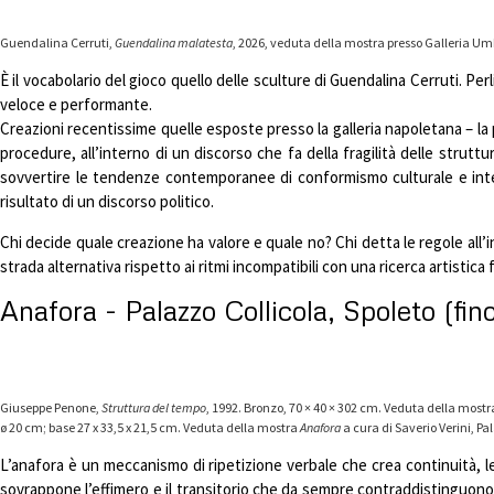
Guendalina Cerruti,
Guendalina malatesta
, 2026, veduta della mostra presso Galleria Umb
È il vocabolario del gioco quello delle sculture di Guendalina Cerruti. Perl
veloce e performante.
Creazioni recentissime quelle esposte presso la galleria napoletana – la pr
procedure, all’interno di un discorso che fa della fragilità delle struttu
sovvertire le tendenze contemporanee di conformismo culturale e intell
risultato di un discorso politico.
Chi decide quale creazione ha valore e quale no? Chi detta le regole all’
strada alternativa rispetto ai ritmi incompatibili con una ricerca artistica
Anafora - Palazzo Collicola, Spoleto (fin
Giuseppe Penone,
Struttura del tempo
, 1992. Bronzo, 70 × 40 × 302 cm. Veduta della most
ø 20 cm; base 27 x 33,5 x 21,5 cm. Veduta della mostra
Anafora
a cura di Saverio Verini, Pa
L’anafora è un meccanismo di ripetizione verbale che crea continuità, le
sovrappone l’effimero e il transitorio che da sempre contraddistinguono la 