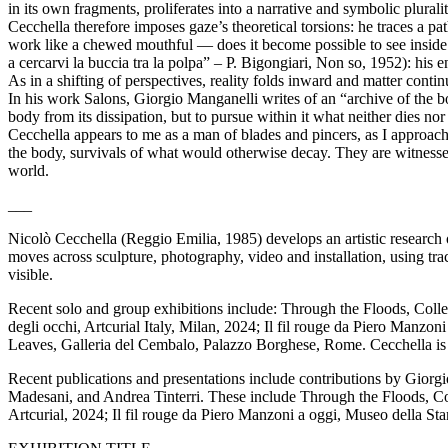
in its own fragments, proliferates into a narrative and symbolic plurali
Cecchella therefore imposes gaze’s theoretical torsions: he traces a pat
work like a chewed mouthful — does it become possible to see inside the
a cercarvi la buccia tra la polpa” – P. Bigongiari, Non so, 1952): his
As in a shifting of perspectives, reality folds inward and matter contin
In his work Salons, Giorgio Manganelli writes of an “archive of the b
body from its dissipation, but to pursue within it what neither dies no
Cecchella appears to me as a man of blades and pincers, as I approac
the body, survivals of what would otherwise decay. They are witnesses
world.
___
Nicolò Cecchella (Reggio Emilia, 1985) develops an artistic research 
moves across sculpture, photography, video and installation, using tra
visible.
Recent solo and group exhibitions include: Through the Floods, Coll
degli occhi, Artcurial Italy, Milan, 2024; Il fil rouge da Piero Manz
Leaves, Galleria del Cembalo, Palazzo Borghese, Rome. Cecchella is 
Recent publications and presentations include contributions by Giorgio 
Madesani, and Andrea Tinterri. These include Through the Floods, Col
Artcurial, 2024; Il fil rouge da Piero Manzoni a oggi, Museo della Sta