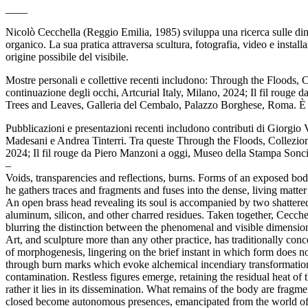
____
Nicolò Cecchella (Reggio Emilia, 1985) sviluppa una ricerca sulle dina
organico. La sua pratica attraversa scultura, fotografia, video e insta
origine possibile del visibile.
Mostre personali e collettive recenti includono: Through the Floods
continuazione degli occhi, Artcurial Italy, Milano, 2024; Il fil roug
Trees and Leaves, Galleria del Cembalo, Palazzo Borghese, Roma. È m
Pubblicazioni e presentazioni recenti includono contributi di Giorgio V
Madesani e Andrea Tinterri. Tra queste Through the Floods, Collezion
2024; Il fil rouge da Piero Manzoni a oggi, Museo della Stampa Soncin
–
Voids, transparencies and reflections, burns. Forms of an exposed bod
he gathers traces and fragments and fuses into the dense, living matter 
An open brass head revealing its soul is accompanied by two shattered
aluminum, silicon, and other charred residues. Taken together, Cecchel
blurring the distinction between the phenomenal and visible dimension o
Art, and sculpture more than any other practice, has traditionally conc
of morphogenesis, lingering on the brief instant in which form does no
through burn marks which evoke alchemical incendiary transformations, 
contamination. Restless figures emerge, retaining the residual heat of t
rather it lies in its dissemination. What remains of the body are fra
closed become autonomous presences, emancipated from the world of the