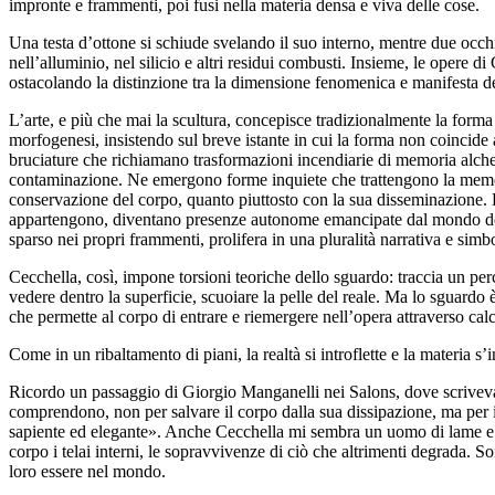
impronte e frammenti, poi fusi nella materia densa e viva delle cose.
Una testa d’ottone si schiude svelando il suo interno, mentre due occhi 
nell’alluminio, nel silicio e altri residui combusti. Insieme, le opere 
ostacolando la distinzione tra la dimensione fenomenica e manifesta dell
L’arte, e più che mai la scultura, concepisce tradizionalmente la forma 
morfogenesi, insistendo sul breve istante in cui la forma non coincide 
bruciature che richiamano trasformazioni incendiarie di memoria alchem
contaminazione. Ne emergono forme inquiete che trattengono la memoria
conservazione del corpo, quanto piuttosto con la sua disseminazione. De
appartengono, diventano presenze autonome emancipate dal mondo del vi
sparso nei propri frammenti, prolifera in una pluralità narrativa e sim
Cecchella, così, impone torsioni teoriche dello sguardo: traccia un perc
vedere dentro la superficie, scuoiare la pelle del reale. Ma lo sguardo
che permette al corpo di entrare e riemergere nell’opera attraverso calch
Come in un ribaltamento di piani, la realtà si introflette e la materia s
Ricordo un passaggio di Giorgio Manganelli nei Salons, dove scriveva 
comprendono, non per salvare il corpo dalla sua dissipazione, ma per i
sapiente ed elegante». Anche Cecchella mi sembra un uomo di lame e te
corpo i telai interni, le sopravvivenze di ciò che altrimenti degrada. Son
loro essere nel mondo.