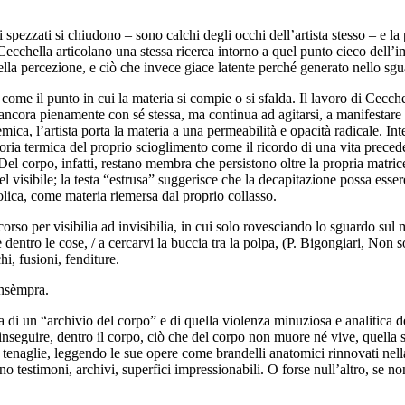
spezzati si chiudono – sono calchi degli occhi dell’artista stesso – e la 
di Cecchella articolano una stessa ricerca intorno a quel punto cieco dell
a percezione, e ciò che invece giace latente perché generato nello sguard
come il punto in cui la materia si compie o si sfalda. Il lavoro di Cecchel
ancora pienamente con sé stessa, ma continua ad agitarsi, a manifestare u
ica, l’artista porta la materia a una permeabilità e opacità radicale. In
 termica del proprio scioglimento come il ricordo di una vita preceden
l corpo, infatti, restano membra che persistono oltre la propria matrice 
sibile; la testa “estrusa” suggerisce che la decapitazione possa essere
bolica, come materia riemersa dal proprio collasso.
orso per visibilia ad invisibilia, in cui solo rovesciando lo sguardo sul 
 è dentro le cose, / a cercarvi la buccia tra la polpa, (P. Bigongiari, No
i, fusioni, fenditure.
’insèmpra.
di un “archivio del corpo” e di quella violenza minuziosa e analitica d
nseguire, dentro il corpo, ciò che del corpo non muore né vive, quella s
naglie, leggendo le sue opere come brandelli anatomici rinnovati nella 
o testimoni, archivi, superfici impressionabili. O forse null’altro, se non 