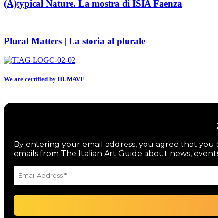
(A)typical Nature. La mostra di ISIA Faenza
Plural Matters | La storia al plurale
We are certified by HUMAVE
By entering your email address, you agree that you a
emails from The Italian Art Guide about news, events