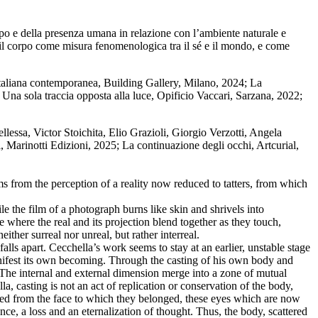
rpo e della presenza umana in relazione con l’ambiente naturale e
re il corpo come misura fenomenologica tra il sé e il mondo, e come
taliana contemporanea, Building Gallery, Milano, 2024; La
Una sola traccia opposta alla luce, Opificio Vaccari, Sarzana, 2022;
llessa, Victor Stoichita, Elio Grazioli, Giorgio Verzotti, Angela
Marinotti Edizioni, 2025; La continuazione degli occhi, Artcurial,
s from the perception of a reality now reduced to tatters, from which
e the film of a photograph burns like skin and shrivels into
 where the real and its projection blend together as they touch,
ther surreal nor unreal, but rather interreal.
lls apart. Cecchella’s work seems to stay at an earlier, unstable stage
manifest its own becoming. Through the casting of his own body and
. The internal and external dimension merge into a zone of mutual
a, casting is not an act of replication or conservation of the body,
ered from the face to which they belonged, these eyes which are now
e, a loss and an eternalization of thought. Thus, the body, scattered