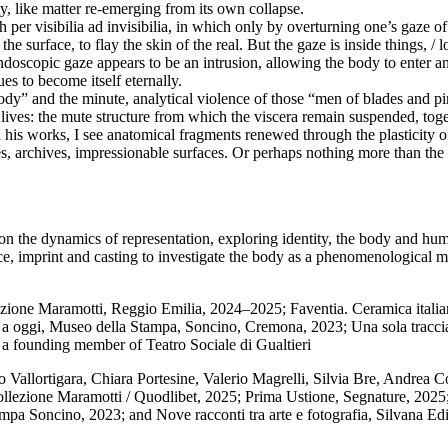
ty, like matter re-emerging from its own collapse.
h per visibilia ad invisibilia, in which only by overturning one’s gaze o
 surface, to flay the skin of the real. But the gaze is inside things, / 
 endoscopic gaze appears to be an intrusion, allowing the body to enter a
ues to become itself eternally.
ody” and the minute, analytical violence of those “men of blades and p
r lives: the mute structure from which the viscera remain suspended, toge
h his works, I see anatomical fragments renewed through the plasticity
, archives, impressionable surfaces. Or perhaps nothing more than the f
on the dynamics of representation, exploring identity, the body and hu
ce, imprint and casting to investigate the body as a phenomenological m
ezione Maramotti, Reggio Emilia, 2024–2025; Faventia. Ceramica itali
oni a oggi, Museo della Stampa, Soncino, Cremona, 2023; Una sola tracci
a founding member of Teatro Sociale di Gualtieri
Vallortigara, Chiara Portesine, Valerio Magrelli, Silvia Bre, Andrea Cor
lezione Maramotti / Quodlibet, 2025; Prima Ustione, Segnature, 2025; R
mpa Soncino, 2023; and Nove racconti tra arte e fotografia, Silvana Edi