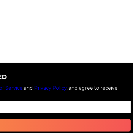
ED
of Service
and
Privacy Policy
, and agree to receive