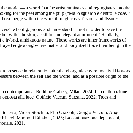
f the world — a world that the artist ruminates and regurgitates into the
looking for the peel among the pulp (“Ma lo sguardo è dentro le cose, /
nd re-emerge within the work through casts, fusions and fissures.
incers” who dig, probe, and understand — not in order to save the
ther with “the skin, a skillful and elegant adornment.” Similarly,
 of a hybrid, ambiguous nature. These works are inner frameworks of
rayed edge along where matter and body itself trace their being in the
man presence in relation to natural and organic environments. His work
easure between the self and the world, and as a possible origin of the
ana contemporanea, Building Gallery, Milan, 2024; La continuazione
a opposta alla luce, Opificio Vaccari, Sarzana, 2022; Trees and
tellessa, Victor Stoichita, Elio Grazioli, Giorgio Verzotti, Angela
ilievi, Marinotti Edizioni, 2025; La continuazione degli occhi,
toriale, 2021.