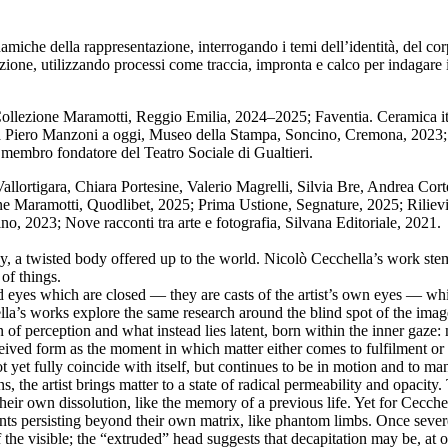
miche della rappresentazione, interrogando i temi dell’identità, del co
llazione, utilizzando processi come traccia, impronta e calco per indaga
, Collezione Maramotti, Reggio Emilia, 2024–2025; Faventia. Ceramica i
e da Piero Manzoni a oggi, Museo della Stampa, Soncino, Cremona, 2023; 
embro fondatore del Teatro Sociale di Gualtieri.
allortigara, Chiara Portesine, Valerio Magrelli, Silvia Bre, Andrea Corte
e Maramotti, Quodlibet, 2025; Prima Ustione, Segnature, 2025; Rilievi, 
o, 2023; Nove racconti tra arte e fotografia, Silvana Editoriale, 2021.
y, a twisted body offered up to the world. Nicolò Cecchella’s work stem
of things.
 eyes which are closed — they are casts of the artist’s own eyes — whil
la’s works explore the same research around the blind spot of the image
f perception and what instead lies latent, born within the inner gaze: nei
eived form as the moment in which matter either comes to fulfilment or fa
t yet fully coincide with itself, but continues to be in motion and to 
the artist brings matter to a state of radical permeability and opacity
heir own dissolution, like the memory of a previous life. Yet for Cecchell
gments persisting beyond their own matrix, like phantom limbs. Once sev
 visible; the “extruded” head suggests that decapitation may be, at onc