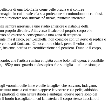
pellicola di una fotografia come pelle brucia e si contrae
’immagine in cui il reale e la sua proiezione si confondono toccandosi,
o interiore: non surreale né irreale, piuttosto interreale.
la sembra arrestarsi a uno stadio anteriore e instabile della
n proprio divenire. Attraverso il calco del proprio corpo e le
terno ed esterno si consegnano a una zona di reciproca
te: ma il calco, per Cecchella, non coincide con un gesto di replica o
come arti-fantasma. Gli occhi ora chiusi, perso il volto a cui
, insieme, perdita ed eternificazione del pensiero. Dunque il corpo,
mondo, che l’artista rumina e rigetta come bolo nell’opera, è possibile
n so, 1952): uno sguardo endoscopico che somiglia a un’intrusione, e
egli «uomini delle lame e delle tenaglie» che scavano, indagano,
truttura muta a cui restano appese le viscere e «la pelle, addobbo
plasticità di una natura ibrida e ambigua: queste opere sono del
il bordo frastagliato in cui la materia e il corpo stesso tracciano il