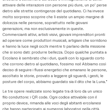
attivare delle interazioni con persone più dure, un po’ perse
dietro alle strette contingenze del quotidiano. Ci ha invece
molto sorpreso scoprire che lì esiste un ampio margine di
dolcezza nelle persone, soprattutto nelle giovani
generazioni, ma non esclusivamente in queste.
Commercianti attivi, artisti visivi, giovani imprenditori pronti
ad operare come produttori musicali, artigiani che sorridono
e hanno la luce negli occhi mentre ti parlano della missione
che si sono dati: produrre bellezza. Dopo qualche puntata a
Ercolano è sembrato che i duri, quelli con lo sguardo corto
che corrono dietro al quotidiano, fossimo noi! Abbiamo così
deciso di seguire i flussi energetici che emanano le persone,
ascoltato le storie, provato a leggere gli sguardi, i gesti, le
posture del corpo, abbiamo guardato sia il dito che la Luna.”
Le tre opere realizzate sono legate tra di loro da un unico
filo conduttore: i QR code. Ogni codice attivabile con il
proprio device, rimanda alle voci degli abitanti ercolanesi
che hanno partecipato ai numerosi laboratori nella città.