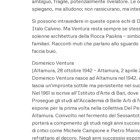
ambiguo, fragile, potenzialmente rivelatore. Le o
spiegano, ma alludono; non rassicurano, ma inter
Si possono intravedere in queste opere echi di Da
Italo Calvino. Ma Ventura resta sempre se stesso, 
solenne architettura della Rocca Paolina — simbo
familiari. Racconti muti che parlano allo sguardo e
faccia buio.
Domenico Ventura
(Altamura, 28 ottobre 1942 – Altamura, 2 aprile 
Domenico Ventura nasce ad Altamura nel 1942. A tr
lascia un’impronta sottile ma persistente nel suo
Nel 1961 si iscrive all’Istituto d’Arte di Bari, d
Prosegue gli studi all’Accademia di Belle Arti di
espone per la prima volta nella collettiva Del 
Altamura. Coinvolto nel fermento del Sessantotto
porterà a compimento gli studi negli anni succes
di critici come Michele Campione e Pietro Marino.
refrattario al decoro. Negli anni successivi esp