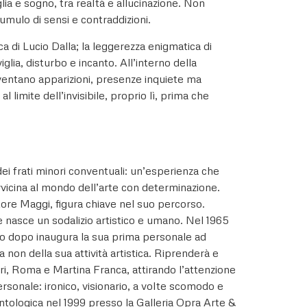
ia e sogno, tra realtà e allucinazione. Non
mulo di sensi e contraddizioni.
a di Lucio Dalla; la leggerezza enigmatica di
lia, disturbo e incanto. All’interno della
iventano apparizioni, presenze inquiete ma
limite dell’invisibile, proprio lì, prima che
ei frati minori conventuali: un’esperienza che
avvicina al mondo dell’arte con determinazione.
atore Maggi, figura chiave nel suo percorso.
e nasce un sodalizio artistico e umano. Nel 1965
no dopo inaugura la sua prima personale ad
on della sua attività artistica. Riprenderà e
ri, Roma e Martina Franca, attirando l’attenzione
rsonale: ironico, visionario, a volte scomodo e
tologica nel 1999 presso la Galleria Opra Arte &