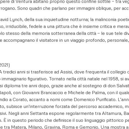
pere di Ventura abitano proprio questo confine sottile — tra vegl
rogano. Sono quadri che parlano per immagini oblique, per accu
vid Lynch, della sua inquietudine notturna; la malinconia poetic
irriducibile, fedele a una pittura che è insieme critica e meravig
lo stesso della memoria sotterranea della città — le sue tele d
 accompagnano il visitatore in un viaggio profondo, personale, al 
2021)
edici anni si trasferisce ad Assisi, dove frequenta il collegio d
 immaginario figurativo. Tornato nella città natale nel 1958, si 
ove si diploma tre anni dopo, grazie anche al sostegno di don Salv
 Napoli, con Giovanni Brancaccio e Michele de Palma, con il qual
Pendio a Corato, accanto a nomi come Domenico Purificato. L’an
, subisce un’interruzione forzata del percorso accademico, ma n
sivi. Negli anni Settanta espone regolarmente tra Altamura, Ba
 È in questo periodo che definisce il suo linguaggio pittorico pe
one tra Matera, Milano, Gravina, Roma e Gemonio. Una mostra an