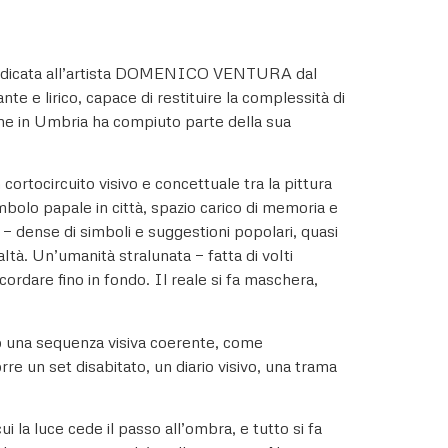
ra dedicata all’artista DOMENICO VENTURA dal
e e lirico, capace di restituire la complessità di
che in Umbria ha compiuto parte della sua
ortocircuito visivo e concettuale tra la pittura
mbolo papale in città, spazio carico di memoria e
 — dense di simboli e suggestioni popolari, quasi
ltà. Un’umanità stralunata — fatta di volti
ordare fino in fondo. Il reale si fa maschera,
ano una sequenza visiva coerente, come
re un set disabitato, un diario visivo, una trama
la luce cede il passo all’ombra, e tutto si fa