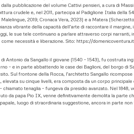
alla pubblicazione del volume Cattivi pensieri, a cura di Mass
 pittura crudele e, nel 2011, partecipa al Padiglione Italia della
alelingue, 2019; Cronaca Vera, 2023) e a Matera (Scherzetto,
nza vibrante della capacità dell’arte di raccontare il margine, il
gi, le sue tele continuano a parlare attraverso corpi narranti, in
e come necessità e liberazione. Sito: https://domenicoventura.
i Antonio da Sangallo il giovane (1540 – 1543), fu costruita ing
terno – e in parte abbattendo le case dei Baglioni, del borgo di S
nel sito. Sul frontone della Rocca, l’architetto Sangallo ricomp
, elevata su cinque livelli, era composta da un corpo principale 
o – chiamato tenaglia – fungeva da presidio avanzato. Nel 1848,
oluto da papa Pio IX, venne definitivamente demolita la parte che
papale, luogo di straordinaria suggestione, ancora in parte non 