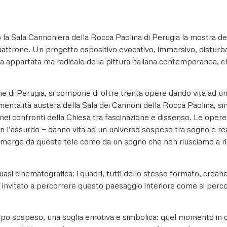
so la Sala Cannoniera della Rocca Paolina di Perugia la most
uattrone. Un progetto espositivo evocativo, immersivo, disturbant
a appartata ma radicale della pittura italiana contemporanea, 
di Perugia, si compone di oltre trenta opere dando vita ad un c
umentalità austera della Sala dei Cannoni della Rocca Paolina, si
ei confronti della Chiesa tra fascinazione e dissenso. Le opere
 con l’assurdo — danno vita ad un universo sospeso tra sogno e rea
 emerge da queste tele come da un sogno che non riusciamo a ric
uasi cinematografica: i quadri, tutti dello stesso formato, cre
 invitato a percorrere questo paesaggio interiore come si percor
po sospeso, una soglia emotiva e simbolica: quel momento in cui 