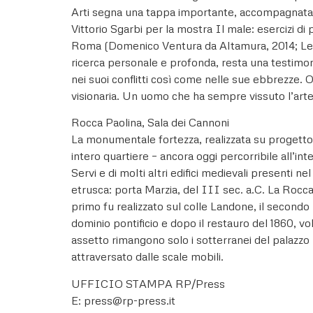
Arti segna una tappa importante, accompagnata d
Vittorio Sgarbi per la mostra Il male: esercizi di
Roma (Domenico Ventura da Altamura, 2014; Le M
ricerca personale e profonda, resta una testimonia
nei suoi conflitti così come nelle sue ebbrezze. Og
visionaria. Un uomo che ha sempre vissuto l’art
Rocca Paolina, Sala dei Cannoni
La monumentale fortezza, realizzata su progetto d
intero quartiere – ancora oggi percorribile all’in
Servi e di molti altri edifici medievali presenti 
etrusca: porta Marzia, del III sec. a.C. La Rocca
primo fu realizzato sul colle Landone, il second
dominio pontificio e dopo il restauro del 1860, v
assetto rimangono solo i sotterranei del palazzo 
attraversato dalle scale mobili.
UFFICIO STAMPA RP/Press
E: press@rp-press.it