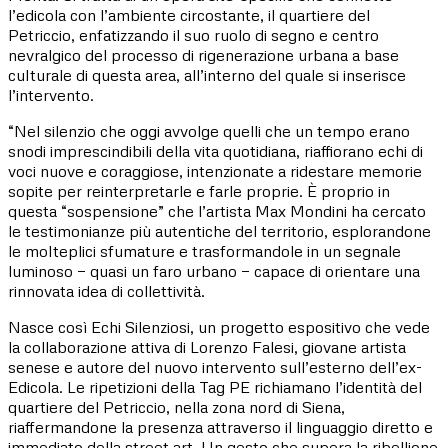
l’edicola con l’ambiente circostante, il quartiere del
Petriccio, enfatizzando il suo ruolo di segno e centro
nevralgico del processo di rigenerazione urbana a base
culturale di questa area, all’interno del quale si inserisce
l’intervento.
“Nel silenzio che oggi avvolge quelli che un tempo erano
snodi imprescindibili della vita quotidiana, riaffiorano echi di
voci nuove e coraggiose, intenzionate a ridestare memorie
sopite per reinterpretarle e farle proprie. È proprio in
questa “sospensione” che l’artista Max Mondini ha cercato
le testimonianze più autentiche del territorio, esplorandone
le molteplici sfumature e trasformandole in un segnale
luminoso — quasi un faro urbano — capace di orientare una
rinnovata idea di collettività.
Nasce così Echi Silenziosi, un progetto espositivo che vede
la collaborazione attiva di Lorenzo Falesi, giovane artista
senese e autore del nuovo intervento sull’esterno dell’ex-
Edicola. Le ripetizioni della Tag PE richiamano l’identità del
quartiere del Petriccio, nella zona nord di Siena,
riaffermandone la presenza attraverso il linguaggio diretto e
immediato della street art. Un gesto che supera la ribellione