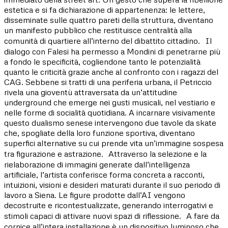
estetica e si fa dichiarazione di appartenenza: le lettere,
disseminate sulle quattro pareti della struttura, diventano
un manifesto pubblico che restituisce centralità alla
comunità di quartiere all’interno del dibattito cittadino. Il
dialogo con Falesi ha permesso a Mondini di penetrarne più
a fondo le specificità, cogliendone tanto le potenzialità
quanto le criticità grazie anche al confronto con i ragazzi del
CAG. Sebbene si tratti di una periferia urbana, il Petriccio
rivela una gioventù attraversata da un’attitudine
underground che emerge nei gusti musicali, nel vestiario e
nelle forme di socialità quotidiana. A incarnare visivamente
questo dualismo senese intervengono due tavole da skate
che, spogliate della loro funzione sportiva, diventano
superfici alternative su cui prende vita un’immagine sospesa
tra figurazione e astrazione. Attraverso la selezione e la
rielaborazione di immagini generate dall’intelligenza
artificiale, l’artista conferisce forma concreta a racconti,
intuizioni, visioni e desideri maturati durante il suo periodo di
lavoro a Siena. Le figure prodotte dall’AI vengono
decostruite e ricontestualizzate, generando interrogativi e
stimoli capaci di attivare nuovi spazi di riflessione. A fare da
cornice all’intera installazione è un dispositivo luminoso che