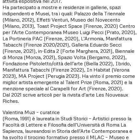
attività espositiva nel 2017.
Ha partecipato a mostre e residenze in gallerie, spazi
indipendenti e Musei, tra i quali: Palazzo della Triennale
(Milano, 2012), Effetti Venturi, Museo del Novecento
(Milano, 2013), Toast Project Space (Firenze, 2020) Centro
per l’Arte Contemporanea Museo Luigi Pecci (Prato, 2020),
La Portineria PAC (Firenze, 2020), L’Armonia, Manifattura
Tabacchi (Firenze 2020/2021), Galleria Eduardo Secci
(Firenze, 2021), in-Edita 2 (Forte Marghera, 2021), Biennale
di Monza (Monza, 2021), Spazio Volta (Bergamo, 2022),
Fondazione Pistoletto/città dell’arte (Biella 2022), Ibrido,
Manifattura Tabacchi (Firenze 2022), In Habitat (Verona
2023), MA Project (Perugia 2023). Ha vinto il premio come
miglior artista emergente al Talent Prize (Roma, 2021) e la
menzione speciale al Carapelli for Art (Firenze, 2020).
Dal 2021 scrive articoli per la rivista d’arte Les Nouveaux
Riches.
Valentina Muzi – curatrice
(Roma, 1991) è laureata in Studi Storici – Artistici presso la
Facoltà di Lettere e Filosofia dell’Università di Roma La
Sapienza, laureandosi in Storia dell’Arte Contemporanea e
ha svolto il tirocinio formativo presso il MLAC – Museo e