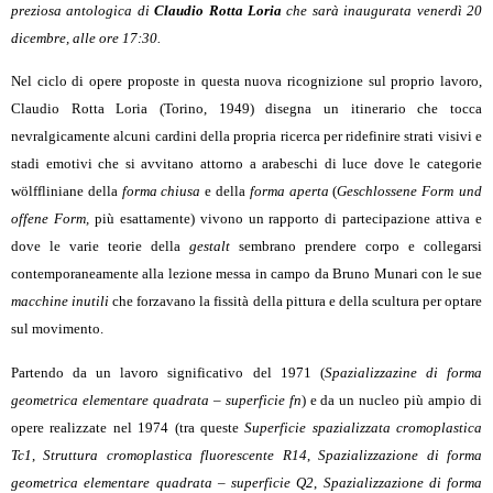
preziosa antologica di
Claudio Rotta Loria
che sar
à
inaugurata venerd
ì
20
dicembre, alle ore 17:30
.
Nel ciclo di opere proposte in questa nuova ricognizione sul proprio lavoro,
Claudio Rotta Loria (Torino, 1949) disegna un itinerario che tocca
nevralgicamente alcuni cardini della propria ricerca per ridefinire strati visivi e
stadi emotivi che si avvitano attorno a arabeschi di luce dove le categorie
wölffliniane della
forma chiusa
e della
forma aperta
(
Geschlossene Form
und
offene Form
,
più esattamente) vivono un rapporto di partecipazione attiva e
dove le varie teorie della
gestalt
sembrano prendere corpo e collegarsi
contemporaneamente alla lezione messa in campo da Bruno Munari con le sue
macchine inutili
che forzavano la fissità della pittura e della scultura per optare
sul movimento.
Partendo da un lavoro significativo del 1971 (
Spazializzazine di forma
geometrica elementare quadrata – superficie fn
) e da un nucleo più ampio di
opere realizzate nel 1974 (tra queste
Superficie spazializzata cromoplastica
Tc1
,
Struttura cromoplastica fluorescente R14
,
Spazializzazione di forma
geometrica elementare quadrata – superficie Q2
,
Spazializzazione di forma