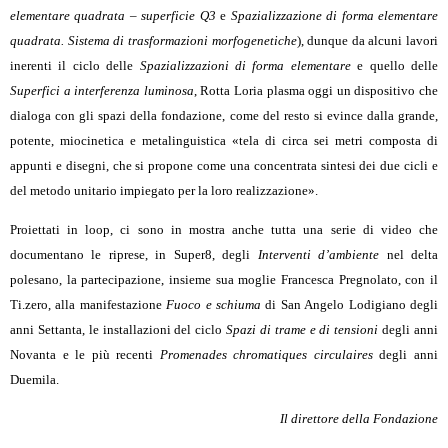
elementare quadrata – superficie Q3
e
Spazializzazione di forma elementare
quadrata. Sistema di trasformazioni morfogenetiche
), dunque da alcuni lavori
inerenti il ciclo delle
Spazializzazioni di forma elementare
e quello delle
Superfici a interferenza luminosa
, Rotta Loria plasma oggi un dispositivo che
dialoga con gli spazi della fondazione, come del resto si evince dalla grande,
potente, miocinetica e metalinguistica «tela di circa sei metri composta di
appunti e disegni, che si propone come una concentrata sintesi dei due cicli e
del metodo unitario impiegato per la loro realizzazione».
Proiettati in loop, ci sono in mostra anche tutta una serie di video che
documentano le riprese, in Super8, degli
Interventi d’ambiente
nel delta
polesano, la partecipazione, insieme sua moglie Francesca Pregnolato, con il
Ti.zero, alla manifestazione
Fuoco e schiuma
di San Angelo Lodigiano degli
anni Settanta, le installazioni del ciclo
Spazi di trame e di tensioni
degli anni
Novanta e le più recenti
Promenades chromatiques circulaires
degli anni
Duemila.
Il direttore della Fondazione