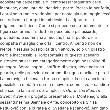
ecosistema calpestabile di centosessantaquattro celle
identiche, congiunte da identiche porte. Presso la periferia,
i corpi sono radi e variopinti; per nostalgia o miraggio, essi
custodiscono i propri intimi desideri al riparo dalla
prigione che li tiene. Come si procede centripetamente, le
figure scolorano. Tradotte in pose più e più assurde,
procedono a sommarsi a mucchi, fino al punto della
compatta muraglia che orla il centro.
Al centro non c’è
niente. Nessuna possibilità di un altrove, solo un pilastro
nero e inaccessibile: l’orizzontalità di questo scenario
distopico ha escluso categoricamente ogni possibilità di
un
sopra
.
Sopra, sopra il soffitto di vetro, dove nessuno
guarda, delle proiezioni colorano di sogno e pelle le pareti.
La meraviglia balena in forma semplice, la sola apertura al
possibile, a metà fra derma e nuvole, come il volo candido
che scorta la stretta dell’amplesso.
Out of the Blue, I’m
Swept Away
è il progetto presentato dal Montenegro alla
sessantunesima Biennale d’Arte, concepito da Siniša
Radulović con la curatela di Svetlana Racanović. Annidato