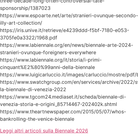
three-decade-long-often-controversial-tate-
sponsorship/1387023
https://www.espoarte.net/arte/stranieri-ovunque-secondo-
illy-art-collection/
https://iris.unive.it/retrieve/e4239ddd-f5bf-7180-e053-
3705fe0a3322/1968.pdf
https://www.labiennale.org/en/news/biennale-arte-2024-
stranieri-ovunque-foreigners-everywhere
https://www.labiennale.org/it/storia/i-primi-
cinquant%E2%80%99anni-della-biennale
https://www.luigicarluccio.it/images/carluccio/mostre/pdf/
https://www.swatchgroup.com/en/services/archive/2022/
la-biennale-di-venezia-2022
https://www.tgcom24.mediaset.it/scheda/biennale-di-
venezia-storia-e-origini_85714467-202402k.shtml
https://www.theartnewspaper.com/2015/05/07/whos-
bankrolling-the-venice-biennale
Leggi altri articoli sulla Biennale 2026