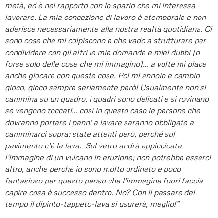
metà, ed è nel rapporto con lo spazio che mi interessa
lavorare. La mia concezione di lavoro è atemporale e non
aderisce necessariamente alla nostra realtà quotidiana. Ci
sono cose che mi colpiscono e che vado a strutturare per
condividere con gli altri le mie domande e miei dubbi (o
forse solo delle cose che mi immagino)… a volte mi piace
anche giocare con queste cose. Poi mi annoio e cambio
gioco, gioco sempre seriamente però! Usualmente non si
cammina su un quadro, i quadri sono delicati e si rovinano
se vengono toccati… così in questo caso le persone che
dovranno portare i panni a lavare saranno obbligate a
camminarci sopra: state attenti però, perché sul
pavimento c’è la lava. Sul vetro andrà appiccicata
l’immagine di un vulcano in eruzione; non potrebbe esserci
altro, anche perché io sono molto ordinato e poco
fantasioso per questo penso che l’immagine fuori faccia
capire cosa è successo dentro. No? Con il passare del
tempo il dipinto-tappeto-lava si usurerà, meglio!”