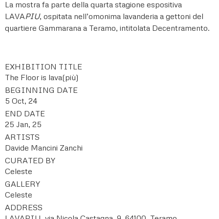
La mostra fa parte della quarta stagione espositiva
LAVA
PIU
, ospitata nell’omonima lavanderia a gettoni del
quartiere Gammarana a Teramo, intitolata Decentramento.
EXHIBITION TITLE
The Floor is lava(più)
BEGINNING DATE
5 Oct, 24
END DATE
25 Jan, 25
ARTISTS
Davide Mancini Zanchi
CURATED BY
Celeste
GALLERY
Celeste
ADDRESS
LAVAPIU, via Nicola Castagna, 9, 64100, Teramo