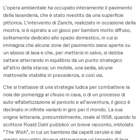
L’opera ambientale ha occupato interamente il pavimento
della lavanderia, che è stato rivestito da una superficie
pittorica. L’intervento di Zanchi, realizzato in occasione della
mostra, si è ispirato a un gioco per bambini molto diffuso,
solitamente dedicato allo spazio domestico, in cui si
immagina che alcune zone del pavimento siano aperte su
un abisso di lava e che, per mettersi in salvo, si debba
saltare atterrando in equilibrio da un punto strategico
all’altro della stanza: un mobile, una sedia, alcune
mattonelle stabilite in precedenza, e così via.
Che si trattasse di una strategia ludica per combattere la
noia dei pomeriggi al chiuso in casa, o di un processo di
auto-alfabetizzazione al pericolo e all’avventura, il gioco è
declinato in infinite varianti in giro per il mondo. La sua
origine letteraria, presumibilmente, risale al 1958, quando lo
scrittore Roald Dahl pubblicò un breve racconto, intitolato
“The Wish”, in cui un bambino dai capelli cerulei e dal
mento appuntito doveva attraversare un tappeto di lava