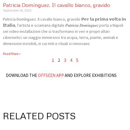
Patricia Domínguez. Il cavallo bianco, gravido
September 26, 2025
Patricia Domínguez. Il cavallo bianco, gravido 𝗣𝗲𝗿 𝗹𝗮 𝗽𝗿𝗶𝗺𝗮 𝘃𝗼𝗹𝘁𝗮 𝗶𝗻
𝗜𝘁𝗮𝗹𝗶𝗮, l’artista e sciamana digitale 𝑷𝒂𝒕𝒓𝒊𝒄𝒊𝒂 𝑫𝒐𝒎í𝒏𝒈𝒖𝒆𝒛 porta a Napoli
sei video-installazioni che si trasformano in veri e propri altari
cibernetici: un viaggio immersivo tra acqua, terra, piante, animali e
dimensioni invisibili, in cui miti e rituali si rinnovano
Read More »
1
2
3
4
5
DOWNLOAD THE
OFFSEEN APP
AND EXPLORE EXHIBITIONS
RELATED POSTS