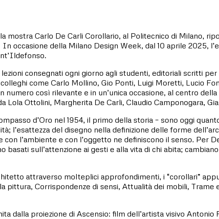
mostra Carlo De Carli Corollario, al Politecnico di Milano, ripor
 In occasione della Milano Design Week, dal 10 aprile 2025, l’es
ant’Ildefonso.
ue lezioni consegnati ogni giorno agli studenti, editoriali scritti pe
mici e colleghi come Carlo Mollino, Gio Ponti, Luigi Moretti, Lu
ti in numero così rilevante e in un’unica occasione, al centro dell
da Lola Ottolini, Margherita De Carli, Claudio Camponogara, Gian
Compasso d’Oro nel 1954, il primo della storia – sono oggi quanto
alità; l’esattezza del disegno nella definizione delle forme dell’ar
ne con l’ambiente e con l’oggetto ne definiscono il senso. Per D
basati sull’attenzione ai gesti e alla vita di chi abita; cambiano s
architetto attraverso molteplici approfondimenti, i “corollari” a
lla pittura, Corrispondenze di sensi, Attualità dei mobili, Trame 
ta dalla proiezione di Ascensio: film dell’artista visivo Anton