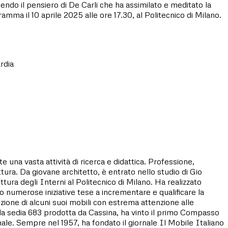
endo il pensiero di De Carli che ha assimilato e meditato la
amma il 10 aprile 2025 alle ore 17.30, al Politecnico di Milano.
rdia
 una vasta attività di ricerca e didattica. Professione,
ura. Da giovane architetto, è entrato nello studio di Gio
ura degli Interni al Politecnico di Milano. Ha realizzato
 numerose iniziative tese a incrementare e qualificare la
izione di alcuni suoi mobili con estrema attenzione alle
on la sedia 683 prodotta da Cassina, ha vinto il primo Compasso
le. Sempre nel 1957, ha fondato il giornale Il Mobile Italiano