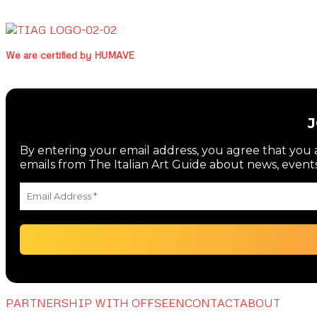
We are certified by HUMAVE
By entering your email address, you agree that you a
emails from The Italian Art Guide about news, events
PARTNERSHIP WITH OFFSEEN
CONTACT
ABOUT