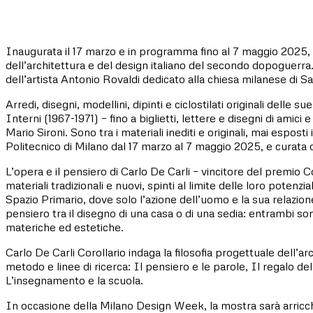
Inaugurata il 17 marzo e in programma fino al 7 maggio 2025, la 
dell’architettura e del design italiano del secondo dopoguerra.
dell’artista Antonio Rovaldi dedicato alla chiesa milanese di S
Arredi, disegni, modellini, dipinti e ciclostilati originali delle s
Interni (1967-1971) – fino a biglietti, lettere e disegni di a
Mario Sironi. Sono tra i materiali inediti e originali, mai espos
Politecnico di Milano dal 17 marzo al 7 maggio 2025, e curata 
L’opera e il pensiero di Carlo De Carli – vincitore del premio 
materiali tradizionali e nuovi, spinti al limite delle loro potenzi
Spazio Primario, dove solo l’azione dell’uomo e la sua relazio
pensiero tra il disegno di una casa o di una sedia: entrambi sono 
materiche ed estetiche.
Carlo De Carli Corollario indaga la filosofia progettuale dell’
metodo e linee di ricerca: Il pensiero e le parole, Il regalo de
L’insegnamento e la scuola.
In occasione della Milano Design Week, la mostra sarà arricchi