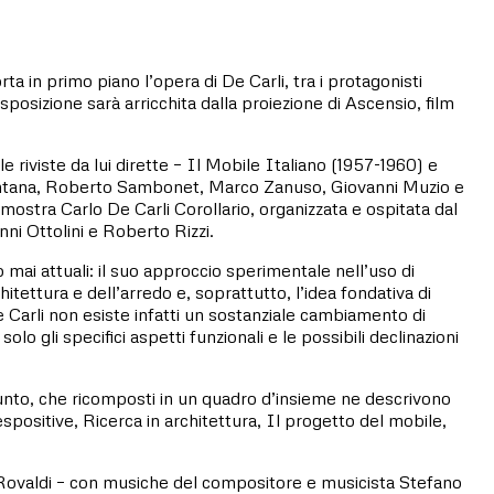
ta in primo piano l’opera di De Carli, tra i protagonisti
posizione sarà arricchita dalla proiezione di Ascensio, film
r le riviste da lui dirette – Il Mobile Italiano (1957-1960) e
cio Fontana, Roberto Sambonet, Marco Zanuso, Giovanni Muzio e
a mostra Carlo De Carli Corollario, organizzata e ospitata dal
ni Ottolini e Roberto Rizzi.
 mai attuali: il suo approccio sperimentale nell’uso di
chitettura e dell’arredo e, soprattutto, l’idea fondativa di
e Carli non esiste infatti un sostanziale cambiamento di
olo gli specifici aspetti funzionali e le possibili declinazioni
ppunto, che ricomposti in un quadro d’insieme ne descrivono
espositive, Ricerca in architettura, Il progetto del mobile,
io Rovaldi – con musiche del compositore e musicista Stefano