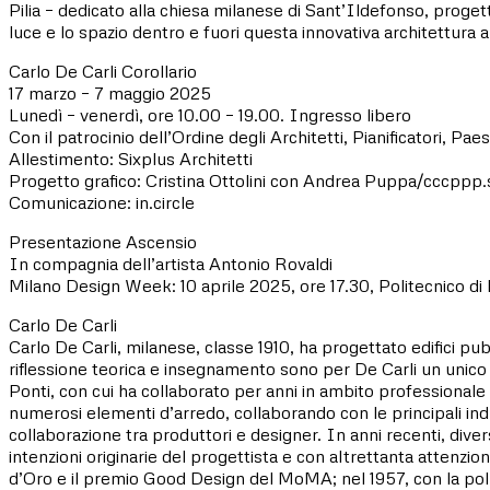
Pilia – dedicato alla chiesa milanese di Sant’Ildefonso, proget
luce e lo spazio dentro e fuori questa innovativa architettura a
Carlo De Carli Corollario
17 marzo – 7 maggio 2025
Lunedì – venerdì, ore 10.00 – 19.00. Ingresso libero
Con il patrocinio dell’Ordine degli Architetti, Pianificatori, P
Allestimento: Sixplus Architetti
Progetto grafico: Cristina Ottolini con Andrea Puppa/cccppp.
Comunicazione: in.circle
Presentazione Ascensio
In compagnia dell’artista Antonio Rovaldi
Milano Design Week: 10 aprile 2025, ore 17.30, Politecnico di
Carlo De Carli
Carlo De Carli, milanese, classe 1910, ha progettato edifici pu
riflessione teorica e insegnamento sono per De Carli un unico 
Ponti, con cui ha collaborato per anni in ambito professionale
numerosi elementi d’arredo, collaborando con le principali ind
collaborazione tra produttori e designer. In anni recenti, diver
intenzioni originarie del progettista e con altrettanta attenzio
d’Oro e il premio Good Design del MoMA; nel 1957, con la polt