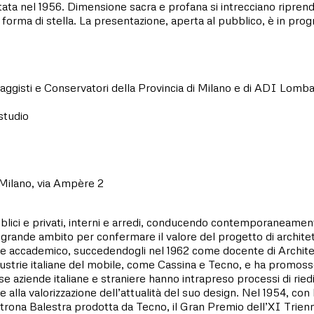
tata nel 1956. Dimensione sacra e profana si intrecciano riprend
 forma di stella. La presentazione, aperta al pubblico, è in progr
aesaggisti e Conservatori della Provincia di Milano e di ADI Lomba
studio
 Milano, via Ampère 2
bblici e privati, interni e arredi, conducendo contemporaneamente
grande ambito per confermare il valore del progetto di architett
 e accademico, succedendogli nel 1962 come docente di Architett
ustrie italiane del mobile, come Cassina e Tecno, e ha promosso
se aziende italiane e straniere hanno intrapreso processi di ried
ne alla valorizzazione dell’attualità del suo design. Nel 1954, c
rona Balestra prodotta da Tecno, il Gran Premio dell’XI Trienna