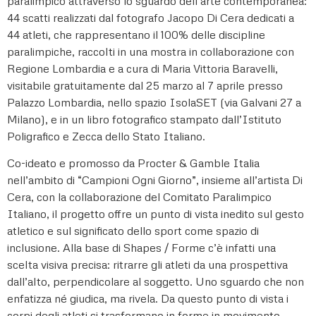
paralimpico attraverso lo sguardo dell’arte contemporanea:
44 scatti realizzati dal fotografo Jacopo Di Cera dedicati a
44 atleti, che rappresentano il 100% delle discipline
paralimpiche, raccolti in una mostra in collaborazione con
Regione Lombardia e a cura di Maria Vittoria Baravelli,
visitabile gratuitamente dal 25 marzo al 7 aprile presso
Palazzo Lombardia, nello spazio IsolaSET (via Galvani 27 a
Milano), e in un libro fotografico stampato dall’Istituto
Poligrafico e Zecca dello Stato Italiano.
Co-ideato e promosso da Procter & Gamble Italia
nell’ambito di “Campioni Ogni Giorno”, insieme all’artista Di
Cera, con la collaborazione del Comitato Paralimpico
Italiano, il progetto offre un punto di vista inedito sul gesto
atletico e sul significato dello sport come spazio di
inclusione. Alla base di Shapes / Forme c’è infatti una
scelta visiva precisa: ritrarre gli atleti da una prospettiva
dall’alto, perpendicolare al soggetto. Uno sguardo che non
enfatizza né giudica, ma rivela. Da questo punto di vista i
corpi degli atleti si trasformano in forme in movimento,