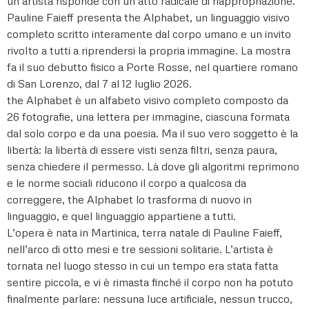
un’artista risponde con un atto radicale di riappropriazione.
Pauline Faieff presenta the Alphabet, un linguaggio visivo
completo scritto interamente dal corpo umano e un invito
rivolto a tutti a riprendersi la propria immagine. La mostra
fa il suo debutto fisico a Porte Rosse, nel quartiere romano
di San Lorenzo, dal 7 al 12 luglio 2026.
the Alphabet è un alfabeto visivo completo composto da
26 fotografie, una lettera per immagine, ciascuna formata
dal solo corpo e da una poesia. Ma il suo vero soggetto è la
libertà: la libertà di essere visti senza filtri, senza paura,
senza chiedere il permesso. Là dove gli algoritmi reprimono
e le norme sociali riducono il corpo a qualcosa da
correggere, the Alphabet lo trasforma di nuovo in
linguaggio, e quel linguaggio appartiene a tutti.
L’opera è nata in Martinica, terra natale di Pauline Faieff,
nell’arco di otto mesi e tre sessioni solitarie. L’artista è
tornata nel luogo stesso in cui un tempo era stata fatta
sentire piccola, e vi è rimasta finché il corpo non ha potuto
finalmente parlare: nessuna luce artificiale, nessun trucco,