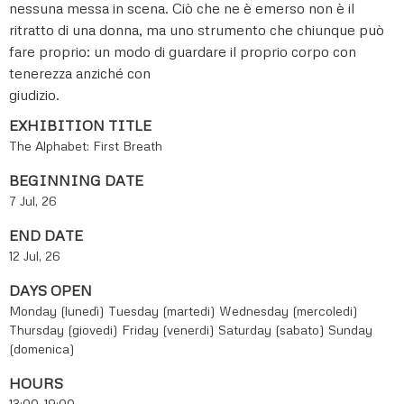
nessuna messa in scena. Ciò che ne è emerso non è il
ritratto di una donna, ma uno strumento che chiunque può
fare proprio: un modo di guardare il proprio corpo con
tenerezza anziché con
giudizio.
EXHIBITION TITLE
The Alphabet: First Breath
BEGINNING DATE
7 Jul, 26
END DATE
12 Jul, 26
DAYS OPEN
Monday (lunedì)
Tuesday (martedi)
Wednesday (mercoledi)
Thursday (giovedi)
Friday (venerdi)
Saturday (sabato)
Sunday
(domenica)
HOURS
13:00-19:00