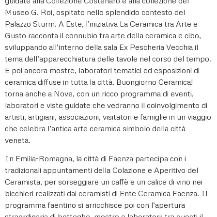
guidate alla Collezione Costenaro e alla collezione del
Museo G. Roi, ospitato nello splendido contesto del
Palazzo Sturm. A Este, l’iniziativa La Ceramica tra Arte e
Gusto racconta il connubio tra arte della ceramica e cibo,
sviluppando all’interno della sala Ex Pescheria Vecchia il
tema dell’apparecchiatura delle tavole nel corso del tempo.
E poi ancora mostre, laboratori tematici ed esposizioni di
ceramica diffuse in tutta la città. Buongiorno Ceramica!
torna anche a Nove, con un ricco programma di eventi,
laboratori e viste guidate che vedranno il coinvolgimento di
artisti, artigiani, associazioni, visitatori e famiglie in un viaggio
che celebra l’antica arte ceramica simbolo della città
veneta.
In Emilia-Romagna, la città di Faenza partecipa con i
tradizionali appuntamenti della Colazione e Aperitivo del
Ceramista, per sorseggiare un caffè e un calice di vino nei
bicchieri realizzati dai ceramisti di Ente Ceramica Faenza. Il
programma faentino si arricchisce poi con l’apertura
straordinaria di botteghe, mostre e laboratori: tra questi il