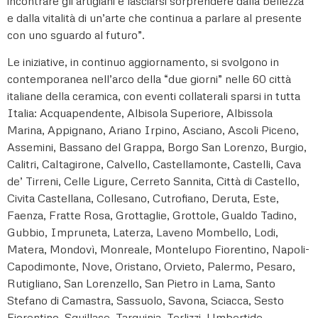
incontrare gli artigiani e lasciarsi sorprendere dalla bellezza
e dalla vitalità di un’arte che continua a parlare al presente
con uno sguardo al futuro”.
Le iniziative, in continuo aggiornamento, si svolgono in
contemporanea nell’arco della “due giorni” nelle 60 città
italiane della ceramica, con eventi collaterali sparsi in tutta
Italia: Acquapendente, Albisola Superiore, Albissola
Marina, Appignano, Ariano Irpino, Asciano, Ascoli Piceno,
Assemini, Bassano del Grappa, Borgo San Lorenzo, Burgio,
Calitri, Caltagirone, Calvello, Castellamonte, Castelli, Cava
de’ Tirreni, Celle Ligure, Cerreto Sannita, Città di Castello,
Civita Castellana, Collesano, Cutrofiano, Deruta, Este,
Faenza, Fratte Rosa, Grottaglie, Grottole, Gualdo Tadino,
Gubbio, Impruneta, Laterza, Laveno Mombello, Lodi,
Matera, Mondovì, Monreale, Montelupo Fiorentino, Napoli-
Capodimonte, Nove, Oristano, Orvieto, Palermo, Pesaro,
Rutigliano, San Lorenzello, San Pietro in Lama, Santo
Stefano di Camastra, Sassuolo, Savona, Sciacca, Sesto
Fiorentino, Squillace, Tarquinia, Terlizzi, Umbertide,