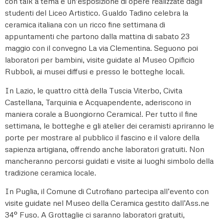
con talk a tema e un’esposizione di opere realizzate dagli
studenti del Liceo Artistico. Gualdo Tadino celebra la
ceramica italiana con un ricco fine settimana di
appuntamenti che partono dalla mattina di sabato 23
maggio con il convegno La via Clementina. Seguono poi
laboratori per bambini, visite guidate al Museo Opificio
Rubboli, ai musei diffusi e presso le botteghe locali.
In Lazio, le quattro città della Tuscia Viterbo, Civita
Castellana, Tarquinia e Acquapendente, aderiscono in
maniera corale a Buongiorno Ceramica!. Per tutto il fine
settimana, le botteghe e gli atelier dei ceramisti apriranno le
porte per mostrare al pubblico il fascino e il valore della
sapienza artigiana, offrendo anche laboratori gratuiti. Non
mancheranno percorsi guidati e visite ai luoghi simbolo della
tradizione ceramica locale.
In Puglia, il Comune di Cutrofiano partecipa all’evento con
visite guidate nel Museo della Ceramica gestito dall’Ass.ne
34° Fuso. A Grottaglie ci saranno laboratori gratuiti,