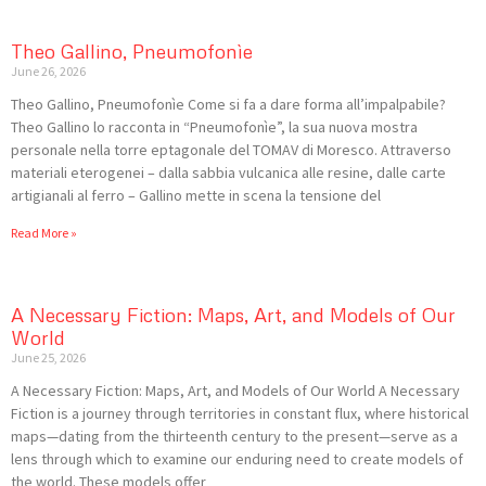
Theo Gallino, Pneumofonìe
June 26, 2026
Theo Gallino, Pneumofonìe Come si fa a dare forma all’impalpabile?
Theo Gallino lo racconta in “Pneumofonìe”, la sua nuova mostra
personale nella torre eptagonale del TOMAV di Moresco. Attraverso
materiali eterogenei – dalla sabbia vulcanica alle resine, dalle carte
artigianali al ferro – Gallino mette in scena la tensione del
Read More »
A Necessary Fiction: Maps, Art, and Models of Our
World
June 25, 2026
A Necessary Fiction: Maps, Art, and Models of Our World A Necessary
Fiction is a journey through territories in constant flux, where historical
maps—dating from the thirteenth century to the present—serve as a
lens through which to examine our enduring need to create models of
the world. These models offer