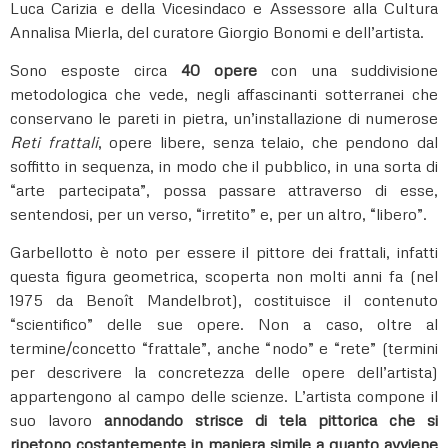
Luca Carizia e della Vicesindaco e Assessore alla Cultura
Annalisa Mierla, del curatore Giorgio Bonomi e dell’artista.
Sono esposte circa
40 opere
con una suddivisione
metodologica che vede, negli affascinanti sotterranei che
conservano le pareti in pietra, un’installazione di numerose
Reti frattali
, opere libere, senza telaio, che pendono dal
soffitto in sequenza, in modo che il pubblico, in una sorta di
“arte partecipata”, possa passare attraverso di esse,
sentendosi, per un verso, “irretito” e, per un altro, “libero”.
Garbellotto è noto per essere il pittore dei frattali, infatti
questa figura geometrica, scoperta non molti anni fa (nel
1975 da Benoît Mandelbrot), costituisce il contenuto
“scientifico” delle sue opere. Non a caso, oltre al
termine/concetto “frattale”, anche “nodo” e “rete” (termini
per descrivere la concretezza delle opere dell’artista)
appartengono al campo delle scienze. L’artista compone il
suo lavoro
annodando strisce di tela pittorica che si
ripetono costantemente in maniera simile a quanto avviene