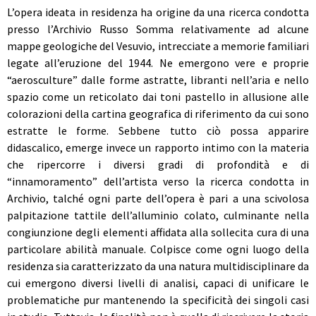
L’opera ideata in residenza ha origine da una ricerca condotta
presso l’Archivio Russo Somma relativamente ad alcune
mappe geologiche del Vesuvio, intrecciate a memorie familiari
legate all’eruzione del 1944. Ne emergono vere e proprie
“aerosculture” dalle forme astratte, libranti nell’aria e nello
spazio come un reticolato dai toni pastello in allusione alle
colorazioni della cartina geografica di riferimento da cui sono
estratte le forme. Sebbene tutto ciò possa apparire
didascalico, emerge invece un rapporto intimo con la materia
che ripercorre i diversi gradi di profondità e di
“innamoramento” dell’artista verso la ricerca condotta in
Archivio, talché ogni parte dell’opera è pari a una scivolosa
palpitazione tattile dell’alluminio colato, culminante nella
congiunzione degli elementi affidata alla sollecita cura di una
particolare abilità manuale. Colpisce come ogni luogo della
residenza sia caratterizzato da una natura multidisciplinare da
cui emergono diversi livelli di analisi, capaci di unificare le
problematiche pur mantenendo la specificità dei singoli casi