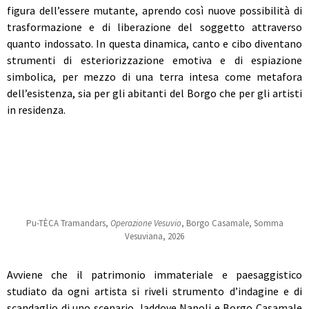
figura dell’essere mutante, aprendo così nuove possibilità di
trasformazione e di liberazione del soggetto attraverso
quanto indossato.
In questa dinamica, canto e cibo diventano
strumenti di esteriorizzazione emotiva e di espiazione
simbolica, per mezzo di una terra intesa come metafora
dell’esistenza, sia per gli abitanti del Borgo che per gli artisti
in residenza.
Pu-TÈCA Tramandars
,
Operazione Vesuvio
, Borgo Casamale, Somma
Vesuviana, 2026
A
vviene che il patrimonio immateriale e paesaggistico
studiato da ogni artista si riveli strumento d’indagine e di
scandaglio di uno scenario, laddove Napoli e Borgo Casamale