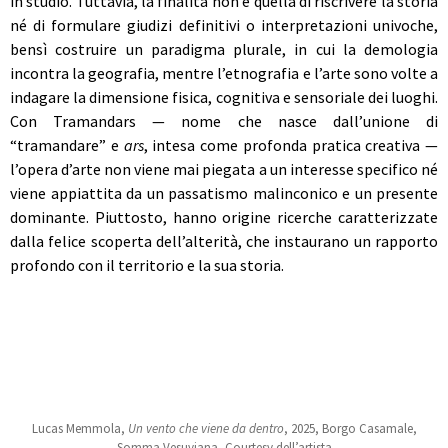
in studio. Tuttavia, la finalità non è quella di riscrivere la storia
né di formulare giudizi definitivi o interpretazioni univoche,
bensì costruire un paradigma plurale, in cui la demologia
incontra la geografia, mentre l’etnografia e l’arte sono volte a
indagare la dimensione fisica, cognitiva e sensoriale dei luoghi.
Con Tramandars
—
nome che nasce dall’unione di
“tramandare” e
ars
, intesa come profonda pratica creativa
—
l’opera d’arte non viene mai piegata a un interesse specifico né
viene appiattita da un passatismo malinconico e un presente
dominante. Piuttosto, hanno origine ricerche caratterizzate
dalla felice scoperta dell’alterità, che instaurano un rapporto
profondo con il territorio e la sua storia.
Lucas Memmola,
Un vento che viene da dentro
, 2025, Borgo Casamale,
Somma Vesuviana, Courtesy dell’artista