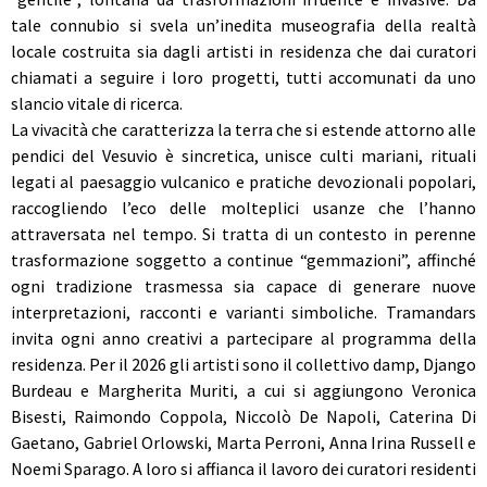
tale connubio si svela un’inedita museografia della realtà
locale costruita sia dagli artisti in residenza che dai curatori
chiamati a seguire i loro progetti, tutti accomunati da uno
slancio vitale di ricerca.
La vivacità che caratterizza la terra che si estende attorno alle
pendici del Vesuvio è sincretica, unisce culti mariani, rituali
legati al paesaggio vulcanico e pratiche devozionali popolari,
raccogliendo l’eco delle molteplici usanze che l’hanno
attraversata nel tempo. Si tratta di un contesto in perenne
trasformazione soggetto a continue “gemmazioni”, affinché
ogni tradizione trasmessa sia capace di generare nuove
interpretazioni, racconti e varianti simboliche. Tramandars
invita ogni anno creativi a partecipare al programma della
residenza. Per il 2026 gli artisti sono il collettivo damp, Django
Burdeau e Margherita Muriti, a cui si aggiungono Veronica
Bisesti, Raimondo Coppola, Niccolò De Napoli, Caterina Di
Gaetano, Gabriel Orlowski, Marta Perroni, Anna Irina Russell e
Noemi Sparago. A loro si affianca il lavoro dei curatori residenti