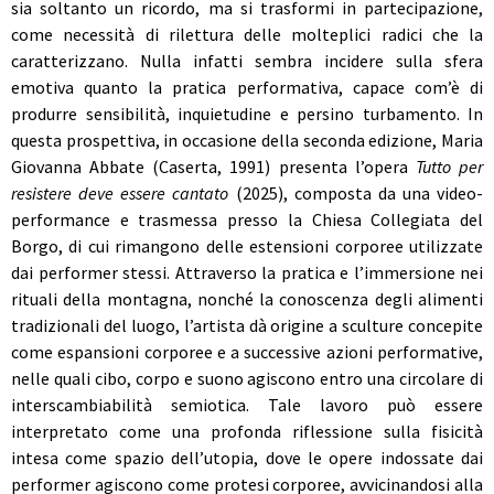
sia soltanto un ricordo, ma si trasformi in partecipazione,
come necessità di rilettura delle molteplici radici che la
caratterizzano. Nulla infatti sembra incidere sulla sfera
emotiva quanto la pratica performativa, capace com’è di
produrre sensibilità, inquietudine e persino turbamento. In
questa prospettiva, in occasione della seconda edizione, Maria
Giovanna Abbate (Caserta, 1991) presenta l’opera
Tutto per
resistere deve essere cantato
(2025), composta da una video-
performance e trasmessa presso la Chiesa Collegiata del
Borgo, di cui rimangono delle estensioni corporee utilizzate
dai performer stessi. Attraverso la pratica e l’immersione nei
rituali della montagna, nonché la conoscenza degli alimenti
tradizionali del luogo, l’artista dà origine a sculture concepite
come espansioni corporee e a successive azioni performative,
nelle quali cibo, corpo e suono agiscono entro una circolare di
interscambiabilità semiotica. Tale lavoro può essere
interpretato come una profonda riflessione sulla fisicità
intesa come spazio dell’utopia, dove le opere indossate dai
performer agiscono come protesi corporee, avvicinandosi alla