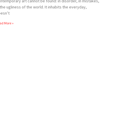
ntemporary art cannot be found: in disorder, in mistakes,
 the ugliness of the world. It inhabits the everyday,
esn’t
ad More »