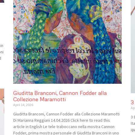
in
oni
d
Giuditta Branconi, Cannon Fodder alla
Collezione Maramotti
3
April 14, 2026
Apr
Giuditta Branconi, Cannon Fodder alla Collezione Maramotti
3 
Di Marianna Reggiani 14.04.2026 Click here to read this
It
article in English Le tele traboccano nella mostra Cannon
qu
Fodder, prima mostra personale di Giuditta Branconi in uno