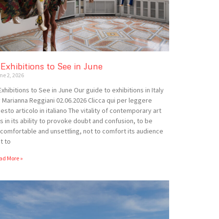
 Exhibitions to See in June
ne 2, 2026
Exhibitions to See in June Our guide to exhibitions in Italy
 Marianna Reggiani 02.06.2026 Clicca qui per leggere
esto articolo in italiano The vitality of contemporary art
es in its ability to provoke doubt and confusion, to be
comfortable and unsettling, not to comfort its audience
t to
ad More »