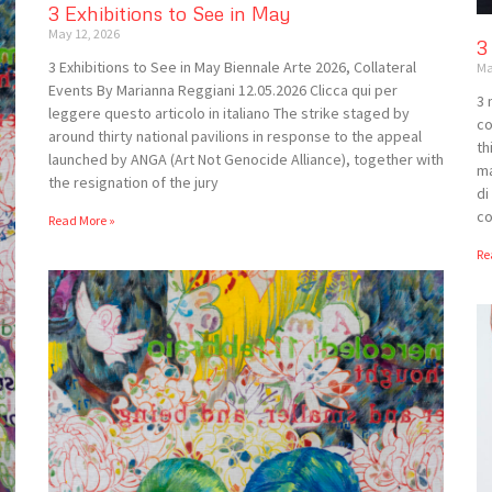
3 Exhibitions to See in May
May 12, 2026
3
3 Exhibitions to See in May Biennale Arte 2026, Collateral
Ma
Events By Marianna Reggiani 12.05.2026 Clicca qui per
3 
leggere questo articolo in italiano The strike staged by
co
around thirty national pavilions in response to the appeal
th
launched by ANGA (Art Not Genocide Alliance), together with
ma
the resignation of the jury
di
co
Read More »
Re