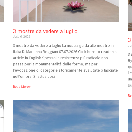
3 mostre da vedere a luglio
July 6, 2026
3
3 mostre da vedere a luglio La nostra guida alle mostre in
Ju
Italia Di Marianna Reggiani 07.07.2026 Click here to read this
3 
article in English Spesso la resistenza più radicale non
By
passa per la monumentalità delle forme, ma per
qu
l’evocazione di categorie storicamente svalutate o lasciate
li
nell’ombra. Si attua così
un
bu
Read More »
Re