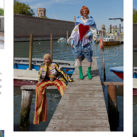
n
is
de
e